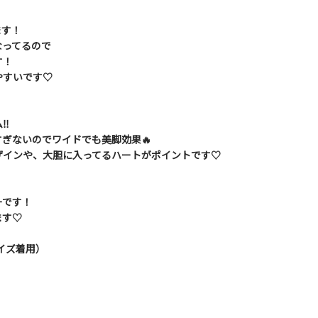
ます！
なってるので
す！
やすいです♡
‼︎
ぎないのでワイドでも美脚効果🔥
ザインや、大胆に入ってるハートがポイントです♡
ーです！
ます♡
Lサイズ着用）