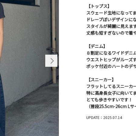
【トップス】
スウェード生地になって
ドレープぽいデザインに
スタイルが綺麗に見えま
丈感も短すぎないので着
【デニム】
８割足になるワイドデニム
ウエストヒップがルーズす
ポッケ付近のハートのデ
【スニーカー】
フラットしてるスニーカ
特に高身長女子に向いて
とても歩きやすいです！
（普段25.5cm-26cm 
UPDATE：2025.07.14