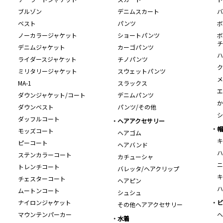
ブルゾン
デニムスカート
バ
ベスト
パンツ
ボ
ノーカラージャケット
ショートパンツ
ボ
チ
デニムジャケット
カーゴパンツ
ハ
ライダースジャケット
チノパンツ
ク
ミリタリージャケット
スウェットパンツ
メ
MA-1
スラックス
エ
ダウンジャケット/コート
デニムパンツ
か
ダウンベスト
パンツ/その他
シ
ダッフルコート
ヘアアクセサリー
帽
モッズコート
ヘアゴム
キ
ピーコート
ヘアバンド
ハ
ステンカラーコート
カチューシャ
ニ
トレンチコート
バレッタ/ヘアクリップ
キ
チェスターコート
ヘアピン
ハ
ムートンコート
シュシュ
ナイロンジャケット
ビ
その他ヘアアクセサリー
マウンテンパーカー
ヘ
水着