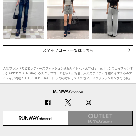
スタッフコーデ一覧はこちら
人気ブランドの公式レディースファッション通販サイトRUNWAY channel【ランウェイチャンネ
ル】はエモダ（EMODA）のスタッフコーデを紹介。新着、人気のアイテムを着こなすためのア
イディア満載！エモダ（EMODA）コーデの参考にしてください。スタッフランキングも必見。