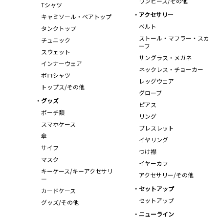
ワンピース/その他
Tシャツ
アクセサリー
キャミソール・ベアトップ
ベルト
タンクトップ
ストール・マフラー・スカ
チュニック
ーフ
スウェット
サングラス・メガネ
インナーウェア
ネックレス・チョーカー
ポロシャツ
レッグウェア
トップス/その他
グローブ
グッズ
ピアス
ポーチ類
リング
スマホケース
ブレスレット
傘
イヤリング
サイフ
つけ襟
マスク
イヤーカフ
キーケース/キーアクセサリ
アクセサリー/その他
ー
セットアップ
カードケース
セットアップ
グッズ/その他
ニューライン