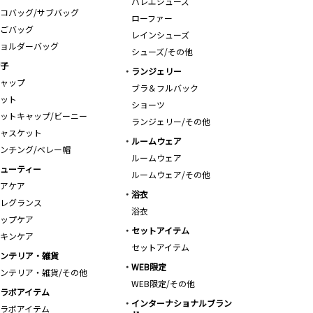
バレエシューズ
コバッグ/サブバッグ
ローファー
ごバッグ
レインシューズ
ョルダーバッグ
シューズ/その他
子
ランジェリー
ャップ
ブラ＆フルバック
ット
ショーツ
ットキャップ/ビーニー
ランジェリー/その他
ャスケット
ルームウェア
ンチング/ベレー帽
ルームウェア
ューティー
ルームウェア/その他
アケア
浴衣
レグランス
浴衣
ップケア
セットアイテム
キンケア
セットアイテム
ンテリア・雑貨
WEB限定
ンテリア・雑貨/その他
WEB限定/その他
ラボアイテム
インターナショナルブラン
ラボアイテム