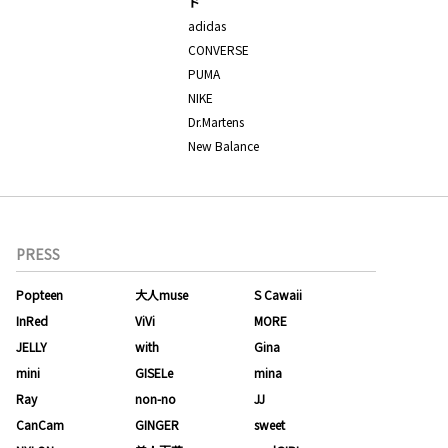
ド
adidas
CONVERSE
PUMA
NIKE
Dr.Martens
New Balance
PRESS
Popteen
大人muse
S Cawaii
InRed
ViVi
MORE
JELLY
with
Gina
mini
GISELe
mina
Ray
non-no
JJ
CanCam
GINGER
sweet