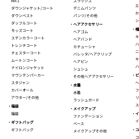
MA-1
スラックス
エ
ダウンジャケット/コート
デニムパンツ
か
ダウンベスト
パンツ/その他
シ
ダッフルコート
ヘアアクセサリー
帽
モッズコート
ヘアゴム
キ
ステンカラーコート
ヘアバンド
ハ
トレンチコート
カチューシャ
ニ
チェスターコート
バレッタ/ヘアクリップ
キ
ムートンコート
ヘアピン
ハ
ナイロンジャケット
シュシュ
マウンテンパーカー
ビ
その他ヘアアクセサリー
スタジャン
ヘ
水着
カバーオール
フ
水着
アウター/その他
リ
ラッシュガード
ス
福袋
メイクアップ
福袋
イ
ファンデーション
イ
ギフトバッグ
ベース
ギフトバッグ
コ
メイクアップその他
コ