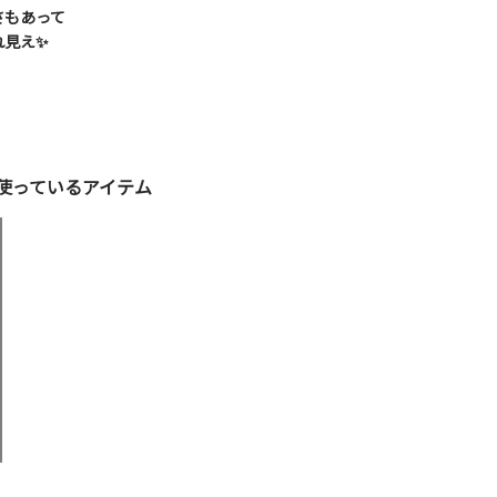
さもあって
れ見え✨
使っているアイテム