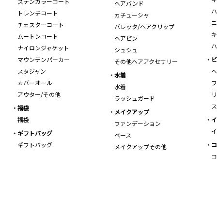
ステンカラーコート
ヘアバンド
ハ
トレンチコート
カチューシャ
ニ
チェスターコート
バレッタ/ヘアクリップ
キ
ムートンコート
ヘアピン
ハ
ナイロンジャケット
シュシュ
マウンテンパーカー
ビ
その他ヘアアクセサリー
スタジャン
ヘ
水着
カバーオール
フ
水着
アウター/その他
リ
ラッシュガード
ス
福袋
メイクアップ
福袋
イ
ファンデーション
イ
ギフトバッグ
ベース
ギフトバッグ
コ
メイクアップその他
コ