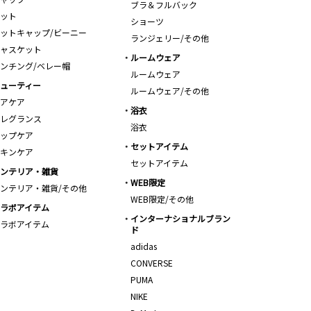
ブラ＆フルバック
ット
ショーツ
ットキャップ/ビーニー
ランジェリー/その他
ャスケット
ルームウェア
ンチング/ベレー帽
ルームウェア
ューティー
ルームウェア/その他
アケア
浴衣
レグランス
浴衣
ップケア
セットアイテム
キンケア
セットアイテム
ンテリア・雑貨
WEB限定
ンテリア・雑貨/その他
WEB限定/その他
ラボアイテム
インターナショナルブラン
ラボアイテム
ド
adidas
CONVERSE
PUMA
NIKE