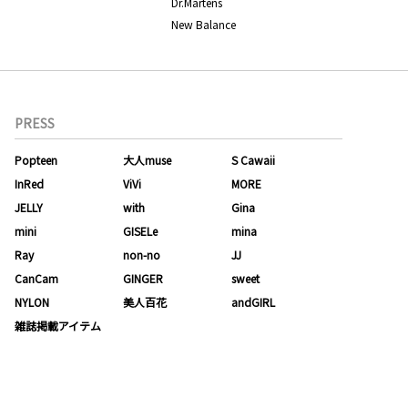
Dr.Martens
New Balance
PRESS
Popteen
大人muse
S Cawaii
InRed
ViVi
MORE
JELLY
with
Gina
mini
GISELe
mina
Ray
non-no
JJ
CanCam
GINGER
sweet
NYLON
美人百花
andGIRL
雑誌掲載アイテム