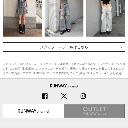
スタッフコーデ一覧はこちら
人気ブランドの公式レディースファッション通販サイトRUNWAY channel【ランウェイチャンネ
ル】はエモダ（EMODA）のスタッフコーデを紹介。新着、人気のアイテムを着こなすためのア
イディア満載！エモダ（EMODA）コーデの参考にしてください。スタッフランキングも必見。