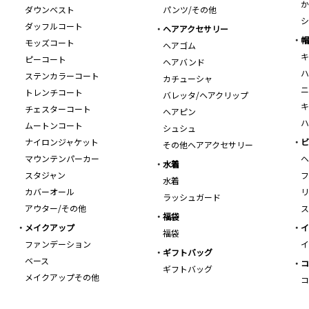
か
ダウンベスト
パンツ/その他
シ
ダッフルコート
ヘアアクセサリー
帽
モッズコート
ヘアゴム
キ
ピーコート
ヘアバンド
ハ
ステンカラーコート
カチューシャ
ニ
トレンチコート
バレッタ/ヘアクリップ
キ
チェスターコート
ヘアピン
ハ
ムートンコート
シュシュ
ナイロンジャケット
ビ
その他ヘアアクセサリー
マウンテンパーカー
ヘ
水着
スタジャン
フ
水着
カバーオール
リ
ラッシュガード
アウター/その他
ス
福袋
メイクアップ
イ
福袋
ファンデーション
イ
ギフトバッグ
ベース
コ
ギフトバッグ
メイクアップその他
コ