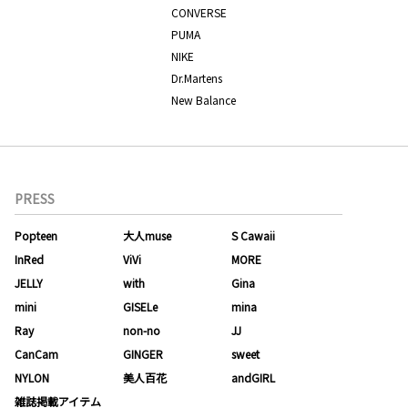
CONVERSE
PUMA
NIKE
Dr.Martens
New Balance
PRESS
Popteen
大人muse
S Cawaii
InRed
ViVi
MORE
JELLY
with
Gina
mini
GISELe
mina
Ray
non-no
JJ
CanCam
GINGER
sweet
NYLON
美人百花
andGIRL
雑誌掲載アイテム