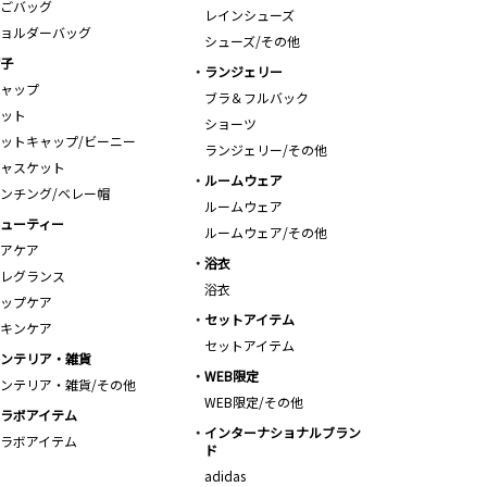
ごバッグ
レインシューズ
ョルダーバッグ
シューズ/その他
子
ランジェリー
ャップ
ブラ＆フルバック
ット
ショーツ
ットキャップ/ビーニー
ランジェリー/その他
ャスケット
ルームウェア
ンチング/ベレー帽
ルームウェア
ューティー
ルームウェア/その他
アケア
浴衣
レグランス
浴衣
ップケア
セットアイテム
キンケア
セットアイテム
ンテリア・雑貨
WEB限定
ンテリア・雑貨/その他
WEB限定/その他
ラボアイテム
インターナショナルブラン
ラボアイテム
ド
adidas