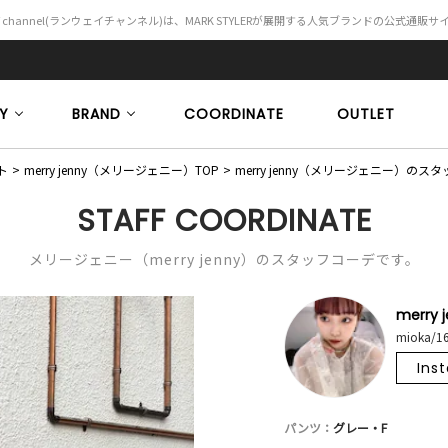
Y channel(ランウェイチャンネル)は、MARK STYLERが展開する人気ブランドの公式通販
Y
BRAND
COORDINATE
OUTLET
ト
merry jenny（メリージェニー）TOP
merry jenny（メリージェニー）の
STAFF COORDINATE
メリージェニー（merry jenny）のスタッフコーデです。
merry 
mioka/1
Ins
パンツ：
グレー・F