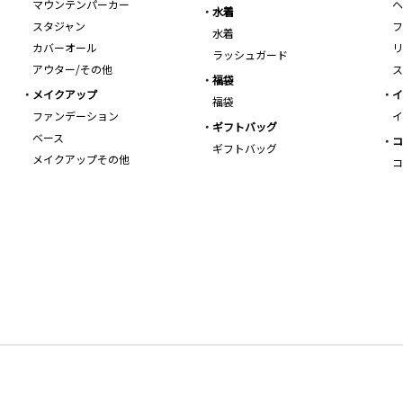
マウンテンパーカー
ヘ
水着
スタジャン
フ
水着
カバーオール
リ
ラッシュガード
アウター/その他
ス
福袋
メイクアップ
イ
福袋
ファンデーション
イ
ギフトバッグ
ベース
コ
ギフトバッグ
メイクアップその他
コ