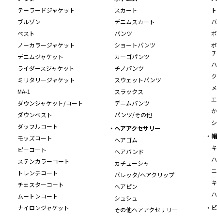
テーラードジャケット
スカート
ト
ブルゾン
デニムスカート
バ
ベスト
パンツ
ボ
ノーカラージャケット
ショートパンツ
ボ
チ
デニムジャケット
カーゴパンツ
ハ
ライダースジャケット
チノパンツ
ク
ミリタリージャケット
スウェットパンツ
メ
MA-1
スラックス
エ
ダウンジャケット/コート
デニムパンツ
か
ダウンベスト
パンツ/その他
シ
ダッフルコート
ヘアアクセサリー
帽
モッズコート
ヘアゴム
キ
ピーコート
ヘアバンド
ハ
ステンカラーコート
カチューシャ
ニ
トレンチコート
バレッタ/ヘアクリップ
キ
チェスターコート
ヘアピン
ハ
ムートンコート
シュシュ
ナイロンジャケット
ビ
その他ヘアアクセサリー