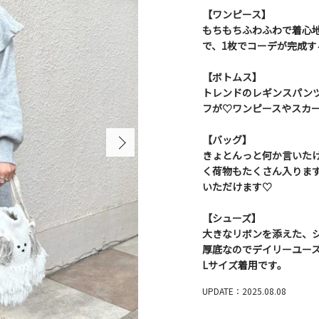
【ワンピース】
もちもちふわふわで着心
で、1枚でコーデが完成す
【ボトムス】
トレンドのレギンスパンツは
フが♡ワンピースやスカ
【バッグ】
きょとんっと何か言いた
く荷物もたくさん入りま
いただけます♡
【シューズ】
大きなリボンを添えた、シ
厚底なのでデイリーユース
Lサイズ着用です。
UPDATE：2025.08.08