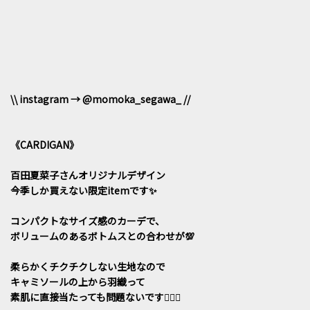
\\ instagram → @momoka_segawa_ //
《CARDIGAN》
百田夏菜子さんオリジナルデザイン
今季しか買えない限定itemです✨
コンパクトなサイズ感のカーデで、
ボリュームのあるボトムスとの合わせが💯
柔らかくチクチクしない生地なので
キャミソールの上から羽織って
素肌に直接当たっても問題ないです🙆🏻‍♀️