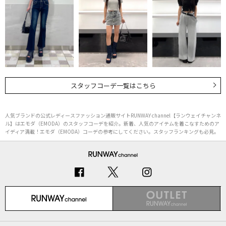
スタッフコーデ一覧はこちら
人気ブランドの公式レディースファッション通販サイトRUNWAY channel【ランウェイチャンネ
ル】はエモダ（EMODA）のスタッフコーデを紹介。新着、人気のアイテムを着こなすためのア
イディア満載！エモダ（EMODA）コーデの参考にしてください。スタッフランキングも必見。