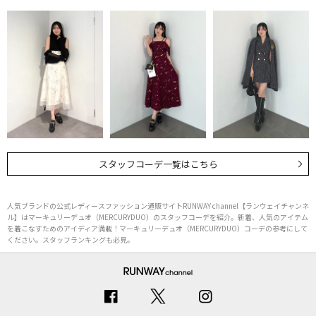
スタッフコーデ一覧はこちら
人気ブランドの公式レディースファッション通販サイトRUNWAY channel【ランウェイチャンネ
ル】はマーキュリーデュオ（MERCURYDUO）のスタッフコーデを紹介。新着、人気のアイテム
を着こなすためのアイディア満載！マーキュリーデュオ（MERCURYDUO）コーデの参考にして
ください。スタッフランキングも必見。