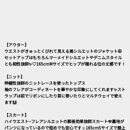
【アウター】
ウエストがきゅっとくびれて見える美シルエットのジャケット🧥
セットアップはもちろんマーメイドシルエットやデニムスタイル
とも相性抜群✨♡165cmMサイズでヒップが隠れる位の丈感です！
【ニット】
伸縮性抜群のニットレースを使ったトップス
袖のフレアがコーディネートを華やかな印象にしてくれます✨スト
ラップは前でリボンにしたり首に巻いたりとマルチウェイで使え
ます🙌
【スカート】
ハイウエスト~フレアシルエットの脚長効果抜群スカート🫶裏地が
パンツになっているので短めでも安心です☺️165cmSサイズで膝上