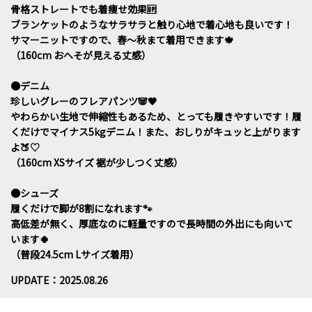
骨格ストレートでも着痩せ効果🆙
ブランケットのようなサラサラと触り心地で着心地も良いです！
サマーニットですので、春～秋まて着用できます🍁
（160cm おへそが見える丈感）
●デニム
珍しいグレーのフレアパンツ🐼🖤
やわらかい生地で伸縮性もあるため、とっても履きやすいです！履
くだけでマイナス5kgデニム！また、おしりがキュッと上がります
よ🍑♡
（160cm XSサイズ 裾が少しつく丈感）
●シューズ
履くだけで脚が8割になれます🐾
高低差が無く、厚底なのに軽量ですので長時間の外出にも向いて
います🍀
（普段24.5cm Lサイズ着用）
UPDATE：2025.08.26