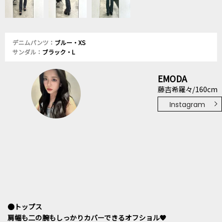
デニムパンツ：
ブルー・XS
サンダル：
ブラック・L
EMODA
藤吉希羅々/160cm
Instagram
●トップス
肩幅も二の腕もしっかりカバーできるオフショル🧡