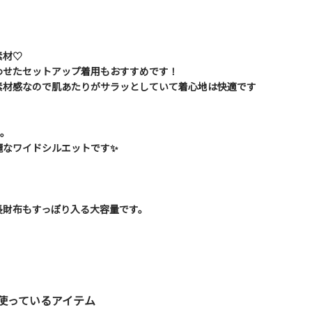
素材♡
わせたセットアップ着用もおすすめです！
素材感なので肌あたりがサラッとしていて着心地は快適です
用。
麗なワイドシルエットです✨
長財布もすっぽり入る大容量です。
使っているアイテム