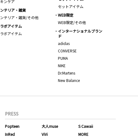
キンケア
セットアイテム
ンテリア・雑貨
WEB限定
ンテリア・雑貨/その他
WEB限定/その他
ラボアイテム
インターナショナルブラン
ラボアイテム
ド
adidas
CONVERSE
PUMA
NIKE
Dr.Martens
New Balance
PRESS
Popteen
大人muse
S Cawaii
InRed
ViVi
MORE