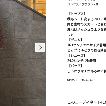
パンプス：
ブラウン・M
【トップス】
秋冬ムード高まるベロア
同じ素材のスカートと合
裏地はメッシュのような
よ✨
【デニム】
163センチでmサイズ着
ヒップにゆとりのある綺
【シューズ】
24.0センチでM着用
【バッグ】
しっかりマチがあるので
UPDATE：2025.09.02
このコーディネートに