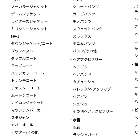
ノーカラージャケット
ショートパンツ
ボ
チ
デニムジャケット
カーゴパンツ
ハ
ライダースジャケット
チノパンツ
ク
ミリタリージャケット
スウェットパンツ
メ
MA-1
スラックス
エ
ダウンジャケット/コート
デニムパンツ
か
ダウンベスト
パンツ/その他
シ
ダッフルコート
ヘアアクセサリー
帽
モッズコート
ヘアゴム
キ
ステンカラーコート
ヘアバンド
ハ
トレンチコート
カチューシャ
ニ
チェスターコート
バレッタ/ヘアクリップ
キ
ムートンコート
ヘアピン
ハ
ナイロンジャケット
シュシュ
マウンテンパーカー
ビ
その他ヘアアクセサリー
スタジャン
ヘ
水着
カバーオール
フ
水着
アウター/その他
リ
ラッシュガード