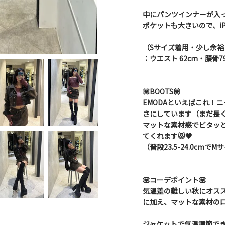
中にパンツインナーが入っ
ポケットも大きいので、iP
（Sサイズ着用・少し余裕
：ウエスト 62cm・腰骨7
💟BOOTS💟
EMODAといえばこれ！
さにしています（まだ長
マットな素材感でビタッ
てくれます😻🖤
（普段23.5-24.0cm
💟コーデポイント💟
気温差の難しい秋にオス
に加え、マットな素材のロ
ジャケットで気温調節で