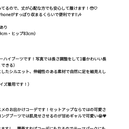
てるので、丈が心配な方でも安心して履けます！🥹🤍
honeがすっぽり収まるくらいで便利です‼️🎶
あり
9cm・ヒップ83cm）
ニーハイブーツです！写真では長さ調整をして1番かわいい長
くできる）
としたシルエット、伸縮性のある素材で自然に足を細見えし
でMサイズ着用です！）
スメのお出かけコーデです！セットアップならではの可愛さ
ングブーツでは肌見せさせるのが甘めギャルで可愛い😭💗
きますし、腰巻すればコーデにもなるのでテーマパークにも