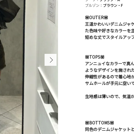
ブルゾン：
ブラウン・F
💟OUTER💟
王道かわいいデニムジャ
た色味や好きなカラーを主
短めな丈でスタイルアップ
💟TOPS💟
アンニュイなカラーで真
ようなデザインを施され
伸縮性があるので着心地
サムホールが手元に空いて
生地感は薄いので、気温が
💟BOTTOMS💟
同色のデニムジャケットと