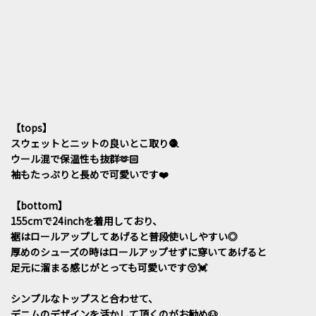
【tops】
スウェットとニットの良いとこ取り🧶
ウール混で保温性も抜群🫶🏻
袖もたっぷりと長めで可愛いです❤️
【bottom】
155cmで24inchを着用しており、
裾はロールアップしてあげると普段使いしやすい◎
厚めのシューズの時はロールアップせずに穿いてあげると
足元に溜まる感じがとっても可愛いです😚💓
シンプルなトップスと合わせて、
デニムのデザインを活かして頂くのがお勧め🐶