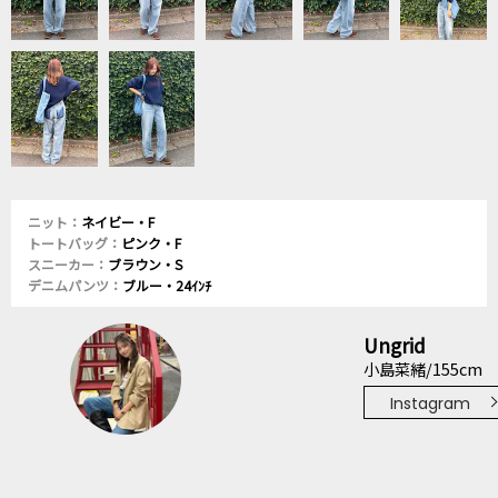
ニット：
ネイビー・F
トートバッグ：
ピンク・F
スニーカー：
ブラウン・S
デニムパンツ：
ブルー・24ｲﾝﾁ
Ungrid
小島菜緒/155cm
Instagram