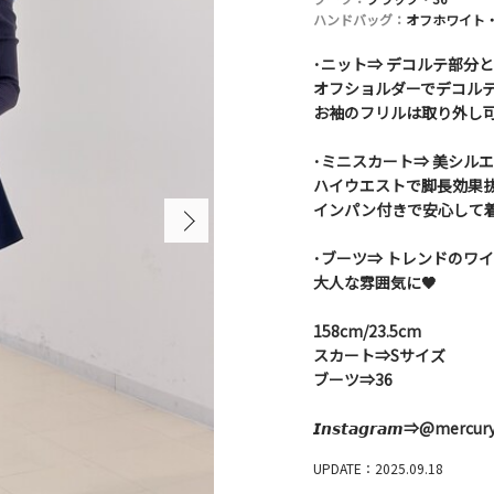
ハンドバッグ：
オフホワイト・
･ニット⇒ デコルテ部分
オフショルダーでデコル
お袖のフリルは取り外し
･ミニスカート⇒ 美シル
ハイウエストで脚長効果
インパン付きで安心して
･ブーツ⇒ トレンドのワイ
大人な雰囲気に🖤
158cm/23.5cm
スカート⇒Sサイズ
ブーツ⇒36
𝙄𝙣𝙨𝙩𝙖𝙜𝙧𝙖𝙢⇒@merc
UPDATE：2025.09.18