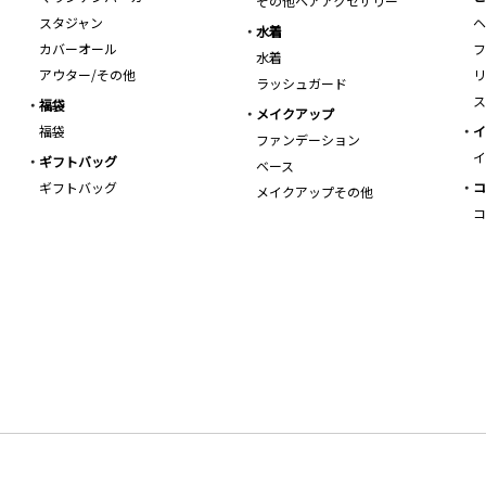
その他ヘアアクセサリー
スタジャン
ヘ
水着
カバーオール
フ
水着
アウター/その他
リ
ラッシュガード
ス
福袋
メイクアップ
福袋
イ
ファンデーション
イ
ギフトバッグ
ベース
ギフトバッグ
コ
メイクアップその他
コ