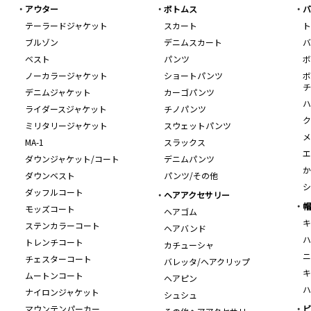
アウター
ボトムス
バ
テーラードジャケット
スカート
ト
ブルゾン
デニムスカート
バ
ベスト
パンツ
ボ
ノーカラージャケット
ショートパンツ
ボ
チ
デニムジャケット
カーゴパンツ
ハ
ライダースジャケット
チノパンツ
ク
ミリタリージャケット
スウェットパンツ
メ
MA-1
スラックス
エ
ダウンジャケット/コート
デニムパンツ
か
ダウンベスト
パンツ/その他
シ
ダッフルコート
ヘアアクセサリー
帽
モッズコート
ヘアゴム
キ
ステンカラーコート
ヘアバンド
ハ
トレンチコート
カチューシャ
ニ
チェスターコート
バレッタ/ヘアクリップ
キ
ムートンコート
ヘアピン
ハ
ナイロンジャケット
シュシュ
マウンテンパーカー
ビ