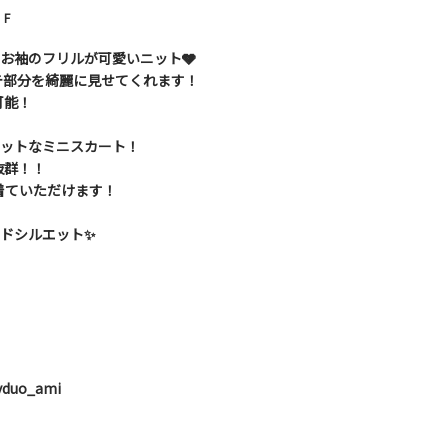
F
とお袖のフリルが可愛いニット🩶
テ部分を綺麗に見せてくれます！
可能！
エットなミニスカート！
抜群！！
着ていただけます！
ドシルエット✨️
uryduo_ami