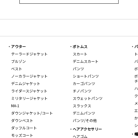
アウター
ボトムス
バ
テーラードジャケット
スカート
ト
ブルゾン
デニムスカート
バ
ベスト
パンツ
ボ
ノーカラージャケット
ショートパンツ
ボ
チ
デニムジャケット
カーゴパンツ
ハ
ライダースジャケット
チノパンツ
ク
ミリタリージャケット
スウェットパンツ
メ
MA-1
スラックス
エ
ダウンジャケット/コート
デニムパンツ
か
ダウンベスト
パンツ/その他
シ
ダッフルコート
ヘアアクセサリー
帽
モッズコート
ヘアゴム