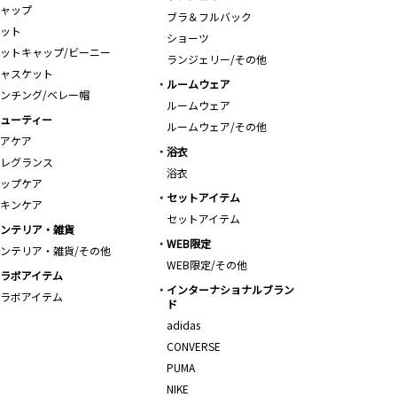
ャップ
ブラ＆フルバック
ット
ショーツ
ットキャップ/ビーニー
ランジェリー/その他
ャスケット
ルームウェア
ンチング/ベレー帽
ルームウェア
ューティー
ルームウェア/その他
アケア
浴衣
レグランス
浴衣
ップケア
セットアイテム
キンケア
セットアイテム
ンテリア・雑貨
WEB限定
ンテリア・雑貨/その他
WEB限定/その他
ラボアイテム
インターナショナルブラン
ラボアイテム
ド
adidas
CONVERSE
PUMA
NIKE