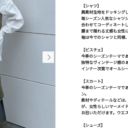
【シャツ】
異素材生地をドッキング
毎シーズン人気なシャツ
合わせてコーディネート
腰まで隠れる丈感も女性
袖は今でのシャツと同様
【ビスチェ】
今季のシーズンテーマで
独特なヴィンテージ感の
インナー次第でオールシ
【スカート】
今季のシーズンテーマで
ン。
素材やディテールなどは、
が、女性らしいマーメイ
お召いただけます。ウエ
【シューズ】