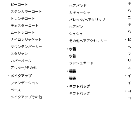
キ
ピーコート
ヘアバンド
ハ
ステンカラーコート
カチューシャ
ニ
トレンチコート
バレッタ/ヘアクリップ
キ
チェスターコート
ヘアピン
ハ
ムートンコート
シュシュ
ナイロンジャケット
ビ
その他ヘアアクセサリー
マウンテンパーカー
ヘ
水着
スタジャン
フ
水着
カバーオール
リ
ラッシュガード
アウター/その他
ス
福袋
メイクアップ
イ
福袋
ファンデーション
イ
ギフトバッグ
ベース
コ
ギフトバッグ
メイクアップその他
コ