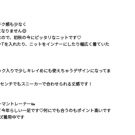
チク感も少なく
なりません😌
なので、初秋の今にピッタリなニットです♡
ンTを入れたり、ニットをインナーにしたり幅広く着ていた
ック入りで少しキレイめにも使えちゃうデザインになってま
2センチでもスニーカーで合わせられる丈感です！
ーマントレーナー👟
て今年らしい一足です♡何にでも合うのもポイント高いです
イズ着用中です