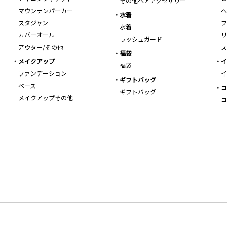
その他ヘアアクセサリー
マウンテンパーカー
ヘ
水着
スタジャン
フ
水着
カバーオール
リ
ラッシュガード
アウター/その他
ス
福袋
メイクアップ
イ
福袋
ファンデーション
イ
ギフトバッグ
ベース
コ
ギフトバッグ
メイクアップその他
コ