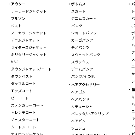
アウター
ボトムス
バ
テーラードジャケット
スカート
ト
ブルゾン
デニムスカート
バ
ベスト
パンツ
ボ
ノーカラージャケット
ショートパンツ
ボ
チ
デニムジャケット
カーゴパンツ
ハ
ライダースジャケット
チノパンツ
ク
ミリタリージャケット
スウェットパンツ
メ
MA-1
スラックス
エ
ダウンジャケット/コート
デニムパンツ
か
ダウンベスト
パンツ/その他
シ
ダッフルコート
ヘアアクセサリー
帽
モッズコート
ヘアゴム
キ
ピーコート
ヘアバンド
ハ
ステンカラーコート
カチューシャ
ニ
トレンチコート
バレッタ/ヘアクリップ
キ
チェスターコート
ヘアピン
ハ
ムートンコート
シュシュ
ナイロンジャケット
ビ