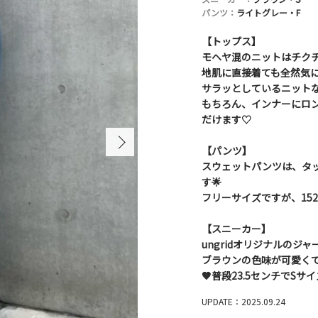
パンツ：
ライトグレー・F
【トップス】
モヘヤ混のニットはチク
地肌に直接着ても全然気に
サラッとしているニット
もちろん、インナーにロ
だけます♡
【パンツ】
スウェットパンツは、タ
す🌟
フリーサイズですが、15
【スニーカー】
ungridオリジナルのジャ
ブラウンの色味が可愛く
🤎普段23.5センチでSサ
UPDATE：2025.09.24