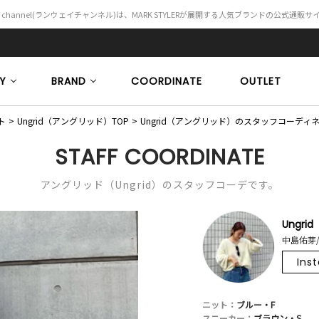
Y channel(ランウェイチャンネル)は、MARK STYLERが展開する人気ブランドの公式通販
Y
BRAND
COORDINATE
OUTLET
ト
Ungrid（アングリッド）TOP
Ungrid（アングリッド）のスタッフコーディ
STAFF COORDINATE
アングリッド（Ungrid）のスタッフコーデです。
Ungrid
中島佑芽/
Ins
ニット：
ブルー・F
スニーカー：
ブラウン・S