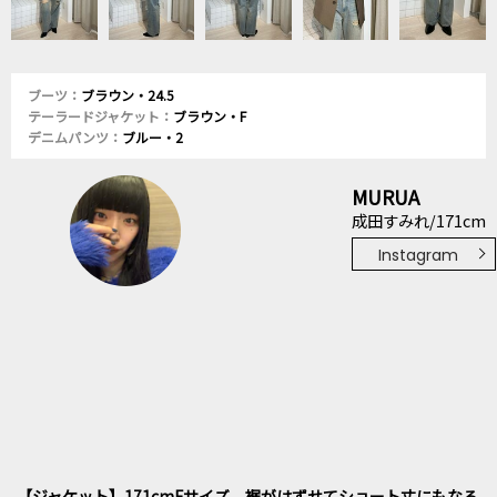
ブーツ：
ブラウン・24.5
テーラードジャケット：
ブラウン・F
デニムパンツ：
ブルー・2
MURUA
成田すみれ/171cm
Instagram
【ジャケット】171cmFサイズ。裾がはずせてショート丈にもなる