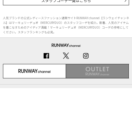
スタッフコーデ一覧はこちら
人気ブランドの公式レディースファッション通販サイトRUNWAY channel【ランウェイチャンネ
ル】はマーキュリーデュオ（MERCURYDUO）のスタッフコーデを紹介。新着、人気のアイテム
を着こなすためのアイディア満載！マーキュリーデュオ（MERCURYDUO）コーデの参考にして
ください。スタッフランキングも必見。
初めての方へ
ご利用ガイド（Q&A）
プライバシーポリシー
特定商取引法に基づく表記
会社概要
Copyright © MARK STYLER Co., Ltd. All Rights Reserved.