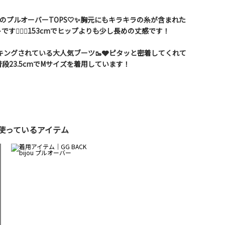
のプルオーバーTOPS🤍✨️胸元にもキラキラの糸が含まれた
す☝🏼💫153cmでヒップよりも少し長めの丈感です！
ッキングされている大人気ブーツ🥾🩶ピタッと密着してくれて
段23.5cmでMサイズを着用しています！
使っているアイテム