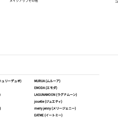
メイクアップその他
コ
ーキュリーデュオ)
MURUA (ムルーア)
EMODA (エモダ)
)
LAGUNAMOON (ラグナムーン)
jouetie (ジュエティ)
)
merry jenny (メリージェニー)
EATME (イートミー)