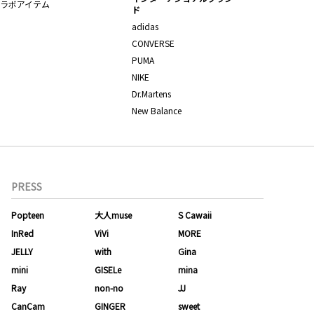
ラボアイテム
ド
adidas
CONVERSE
PUMA
NIKE
Dr.Martens
New Balance
PRESS
Popteen
大人muse
S Cawaii
InRed
ViVi
MORE
JELLY
with
Gina
mini
GISELe
mina
Ray
non-no
JJ
CanCam
GINGER
sweet