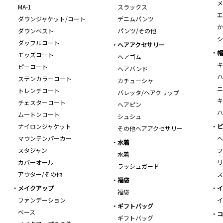
メ
MA-1
スラックス
エ
ダウンジャケット/コート
デニムパンツ
か
ダウンベスト
パンツ/その他
シ
ダッフルコート
ヘアアクセサリー
帽
モッズコート
ヘアゴム
キ
ピーコート
ヘアバンド
ハ
ステンカラーコート
カチューシャ
ニ
トレンチコート
バレッタ/ヘアクリップ
キ
チェスターコート
ヘアピン
ハ
ムートンコート
シュシュ
ナイロンジャケット
ビ
その他ヘアアクセサリー
マウンテンパーカー
ヘ
水着
スタジャン
フ
水着
カバーオール
リ
ラッシュガード
アウター/その他
ス
福袋
メイクアップ
イ
福袋
ファンデーション
イ
ギフトバッグ
ベース
コ
ギフトバッグ