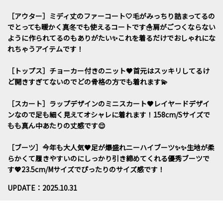
［アウター］ミディ丈のファーコート🤍毛がみっちり詰まってるの
でとっても暖かく真冬でも使えるコートです☃️肩がごつくならない
ように作られてるのもありがたい✨これを着るだけでおしゃれにな
れちゃうアイテムです！
［トップス］チョーカー付きのニット🖤首元はスッキリしてるけ
ど開きすぎてないのでどの骨格の方でも着れます💫
［スカート］ラップデザインのミニスカート🤎レイヤードデザイ
ンなので足も細く見えてオシャレに着れます！158cm/Sサイズで
もも真ん中あたりの丈感です😌
［ブーツ］今年も大人気🖤足が爆盛れニーハイブーツ✨✨生地が柔
らかくて履きやすいのにしっかり引き締めてくれる優秀ブーツで
す💖23.5cm/Mサイズでぴったりのサイズ感です！
UPDATE：2025.10.31