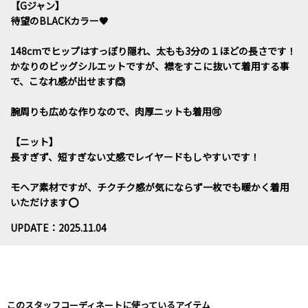
【Gジャン】
待望のBLACKカラー🖤
148cmでヒップはすっぽり隠れ、太もも3分の１ほどの長さです！
かなりのビッグシルエットですが、襟をすこに抜いて着用する事
で、こなれ感が出せます🙆
腕周りも広めな作りなので、肉厚ニットも着用🉑
【ニット】
長すぎず、短すぎない丈感でレイヤードもしやすいです！
モヘア素材ですが、チクチク感が気にならず一枚でも暖かく着用
いただけます⭕️
UPDATE：2025.11.04
このスタッフコーディネートに使っているアイテム