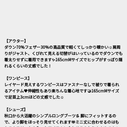
【アウター】
ダウン70%フェザー30%の高品質で軽くてしっかり暖かい☺️肩周
りがジャスト、くびれて見える切替がはいっているのでダウンでも
着太りせずに着用できます✨165cmMサイズでヒップがすっぽり隠
れるくらいの丈感でした！
【ワンピース】
レイヤード見えするワンピースはファスナーなしで被りで着られ
るアイテム🖤伸縮性もあり楽ちんな着心地です🤝165cmMサイズ
で足首上3cmほどの丈感でした☺️
【シューズ】
秋口から大活躍のシンプルロングブーツ👢 脚にフィットするの
で、より脚をほっそり見せてくれます🫶ミニ丈に合わせるのはも