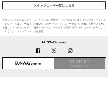
スタッフコーデ一覧はこちら
人気ブランドの公式レディースファッション通販サイトRUNWAY channel【ランウェイチャンネ
ル】はマーキュリーデュオ（MERCURYDUO）のスタッフコーデを紹介。新着、人気のアイテム
を着こなすためのアイディア満載！マーキュリーデュオ（MERCURYDUO）コーデの参考にして
ください。スタッフランキングも必見。
初めての方へ
ご利用ガイド（Q&A）
プライバシーポリシー
特定商取引法に基づく表記
会社概要