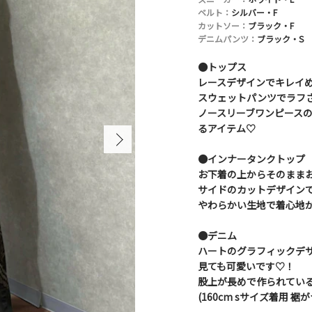
ベルト：
シルバー・F
カットソー：
ブラック・F
デニムパンツ：
ブラック・S
●トップス
レースデザインでキレイ
スウェットパンツでラフ
ノースリーブワンピース
るアイテム♡
●インナータンクトップ
お下着の上からそのまま
サイドのカットデザイン
やわらかい生地で着心地
●デニム
ハートのグラフィックデ
見ても可愛いです♡！
股上が長めで作られている
(160cm sサイズ着用 裾