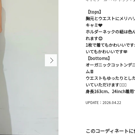
【tops】
胸元とウエストにメリハ
キャミ🩶
ホルダーネックの紐は色
れます😊
1枚で着てもかわいいで
いてもかわいいです🫶
【bottoms】
オーガニックコットンデ
ム👖
ウエストもゆったりとし
いていただけます🙆🏻‍♀️
身長163cm、24inc
UPDATE：2026.04.22
このコーディネートに