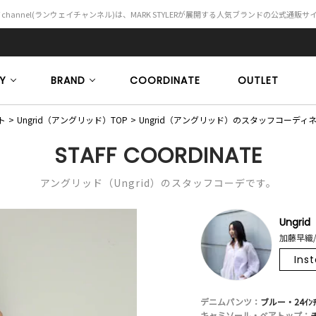
Y channel(ランウェイチャンネル)は、MARK STYLERが展開する人気ブランドの公式通販
Y
BRAND
COORDINATE
OUTLET
ト
Ungrid（アングリッド）TOP
Ungrid（アングリッド）のスタッフコーディ
STAFF COORDINATE
アングリッド（Ungrid）のスタッフコーデです。
Ungrid
加藤早織/
Ins
デニムパンツ：
ブルー・24ｲﾝ
キャミソール・ベアトップ：