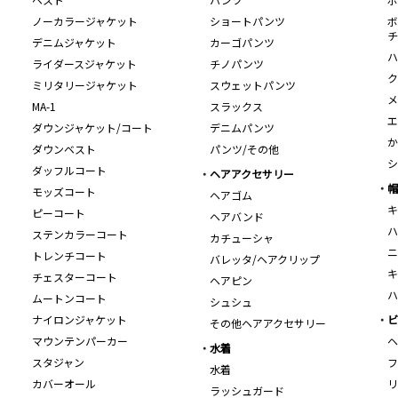
ノーカラージャケット
ショートパンツ
ボ
チ
デニムジャケット
カーゴパンツ
ハ
ライダースジャケット
チノパンツ
ク
ミリタリージャケット
スウェットパンツ
メ
MA-1
スラックス
エ
ダウンジャケット/コート
デニムパンツ
か
ダウンベスト
パンツ/その他
シ
ダッフルコート
ヘアアクセサリー
帽
モッズコート
ヘアゴム
キ
ピーコート
ヘアバンド
ハ
ステンカラーコート
カチューシャ
ニ
トレンチコート
バレッタ/ヘアクリップ
キ
チェスターコート
ヘアピン
ハ
ムートンコート
シュシュ
ナイロンジャケット
ビ
その他ヘアアクセサリー
マウンテンパーカー
ヘ
水着
スタジャン
フ
水着
カバーオール
リ
ラッシュガード