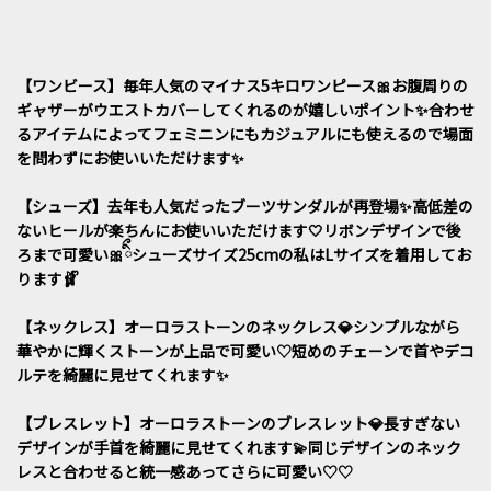
【ワンビース】毎年人気のマイナス5キロワンピース🎀お腹周りの
ギャザーがウエストカバーしてくれるのが嬉しいポイント✨️合わせ
るアイテムによってフェミニンにもカジュアルにも使えるので場面
を問わずにお使いいただけます✨️
【シューズ】去年も人気だったブーツサンダルが再登場✨️高低差の
ないヒールが楽ちんにお使いいただけます🤍リボンデザインで後
ろまで可愛い🎀ིྀシューズサイズ25cmの私はLサイズを着用してお
ります🩰ᩚ
【ネックレス】オーロラストーンのネックレス💎シンプルながら
華やかに輝くストーンが上品で可愛い♡短めのチェーンで首やデコ
ルテを綺麗に見せてくれます✨️
【ブレスレット】オーロラストーンのブレスレット💎長すぎない
デザインが手首を綺麗に見せてくれます💫同じデザインのネック
レスと合わせると統一感あってさらに可愛い♡♡