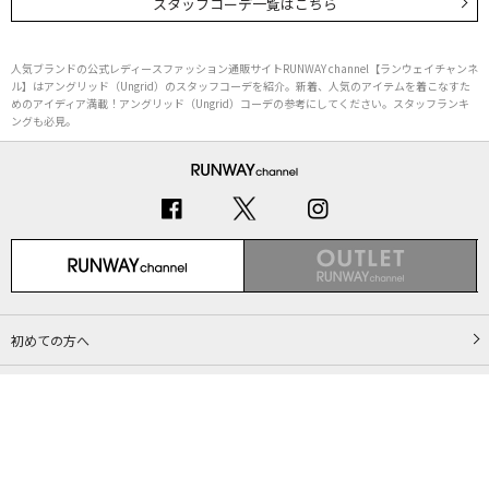
スタッフコーデ一覧はこちら
人気ブランドの公式レディースファッション通販サイトRUNWAY channel【ランウェイチャンネ
ル】はアングリッド（Ungrid）のスタッフコーデを紹介。新着、人気のアイテムを着こなすた
めのアイディア満載！アングリッド（Ungrid）コーデの参考にしてください。スタッフランキ
ングも必見。
初めての方へ
ご利用ガイド（Q&A）
プライバシーポリシー
特定商取引法に基づく表記
会社概要
Copyright © MARK STYLER Co., Ltd. All Rights Reserved.