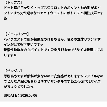
【トップス】
ドット柄が目を引くトップス♡フロントのボタンと袖の形がポイ
ントです✨丈が短めなのでハイウエストのボトムスと相性抜群です
👍
【デニムパンツ】
ハイウエストで形が綺麗なのはもちろん、後ろの立体リボンデザ
インがとても可愛いです✨
新宿性抜群なのもポイントです♡身長174cmでSサイズ着用してお
ります👖
【サンダル】
厚底高めですが傾斜が少ないので安定感があります✨シンプルなの
でどんな洋服とも合わせやすいサンダルです👍25.5cmでLサイズ
がちょうどでした👡
UPDATE：2026.05.06