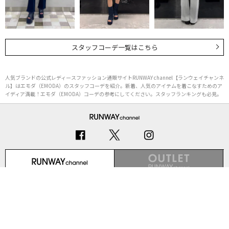
スタッフコーデ一覧はこちら
人気ブランドの公式レディースファッション通販サイトRUNWAY channel【ランウェイチャンネ
ル】はエモダ（EMODA）のスタッフコーデを紹介。新着、人気のアイテムを着こなすためのア
イディア満載！エモダ（EMODA）コーデの参考にしてください。スタッフランキングも必見。
初めての方へ
ご利用ガイド（Q&A）