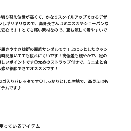
の切り替え位置が高くて、かなりスタイルアップできるデザ
は少しギリギリなので、高身長さんはミニスカやショーパンな
と安心です！とても軽い素材なので、夏も涼しく着やすいで
♡履きやすさ抜群の厚底サンダルです！ぷにっとしたクッシ
長時間履いてても疲れにくいです！高低差も緩やかで、足の
嬉しいポイントです◎太めのストラップ付きで、ミニ丈と合
る感が緩和できてオススメです！
Yのロゴ入りバレッタです♡しっかりとした生地で、高見えはも
イテムです♪
使っているアイテム