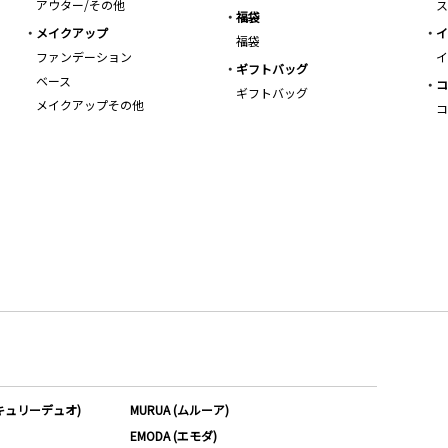
アウター/その他
ス
福袋
メイクアップ
イ
福袋
ファンデーション
イ
ギフトバッグ
ベース
コ
ギフトバッグ
メイクアップその他
コ
ーキュリーデュオ)
MURUA (ムルーア)
EMODA (エモダ)