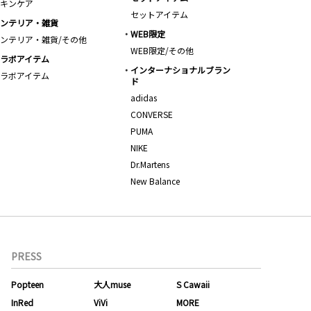
キンケア
セットアイテム
ンテリア・雑貨
WEB限定
ンテリア・雑貨/その他
WEB限定/その他
ラボアイテム
インターナショナルブラン
ラボアイテム
ド
adidas
CONVERSE
PUMA
NIKE
Dr.Martens
New Balance
PRESS
Popteen
大人muse
S Cawaii
InRed
ViVi
MORE