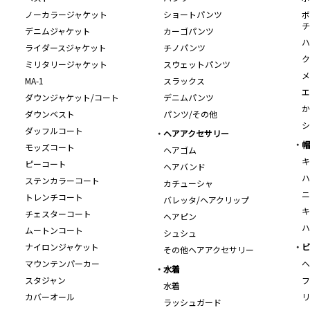
ノーカラージャケット
ショートパンツ
ボ
チ
デニムジャケット
カーゴパンツ
ハ
ライダースジャケット
チノパンツ
ク
ミリタリージャケット
スウェットパンツ
メ
MA-1
スラックス
エ
ダウンジャケット/コート
デニムパンツ
か
ダウンベスト
パンツ/その他
シ
ダッフルコート
ヘアアクセサリー
帽
モッズコート
ヘアゴム
キ
ピーコート
ヘアバンド
ハ
ステンカラーコート
カチューシャ
ニ
トレンチコート
バレッタ/ヘアクリップ
キ
チェスターコート
ヘアピン
ハ
ムートンコート
シュシュ
ナイロンジャケット
ビ
その他ヘアアクセサリー
マウンテンパーカー
ヘ
水着
スタジャン
フ
水着
カバーオール
リ
ラッシュガード