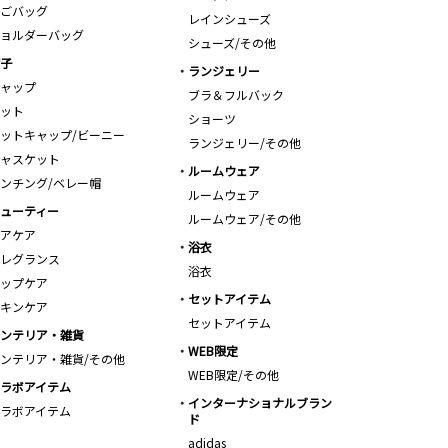
ごバッグ
レインシューズ
ョルダーバッグ
シューズ/その他
子
ランジェリー
ャップ
ブラ＆フルバック
ット
ショーツ
ットキャップ/ビーニー
ランジェリー/その他
ャスケット
ルームウェア
ンチング/ベレー帽
ルームウェア
ューティー
ルームウェア/その他
アケア
浴衣
レグランス
浴衣
ップケア
セットアイテム
キンケア
セットアイテム
ンテリア・雑貨
WEB限定
ンテリア・雑貨/その他
WEB限定/その他
ラボアイテム
インターナショナルブラン
ラボアイテム
ド
adidas