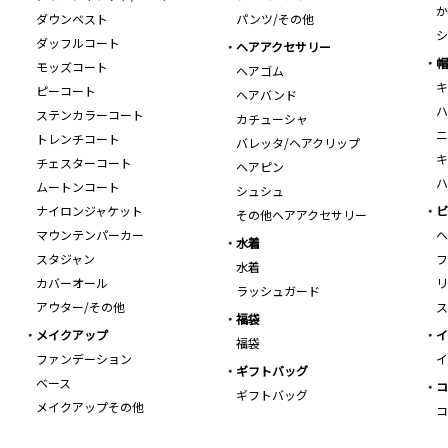
か
ダウンベスト
パンツ/その他
シ
ダッフルコート
ヘアアクセサリー
帽
モッズコート
ヘアゴム
キ
ピーコート
ヘアバンド
ハ
ステンカラーコート
カチューシャ
ニ
トレンチコート
バレッタ/ヘアクリップ
キ
チェスターコート
ヘアピン
ハ
ムートンコート
シュシュ
ナイロンジャケット
ビ
その他ヘアアクセサリー
マウンテンパーカー
ヘ
水着
スタジャン
フ
水着
カバーオール
リ
ラッシュガード
アウター/その他
ス
福袋
メイクアップ
イ
福袋
ファンデーション
イ
ギフトバッグ
ベース
コ
ギフトバッグ
メイクアップその他
コ