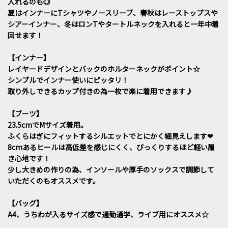
入れるのも◎
夏はインナーにTシャツやノースリーブ、春秋はレーストップスや
シアーインナー、冬はロンTやタートルネックを入れると一年中着
回せます！
【インナー】
レイヤードデザインとバックのホルターネックがポイント☆
シンプルでインナー使いにピッタリ！
取り外しできるカップ付きの為一枚で楽に着用できます♪
【ブーツ】
23.5cmでMサイズ着用。
ふくらはぎにフィットするシルエットでとにかく細見えします❤︎
8cmあるヒールは高低差を感じにくく、びっくりするほど軽い履
き心地です！
少し大きめの作りの為、インソールや厚手のソックスで調節して
いただくのもオススメです。
【バッグ】
A4、うちわが入るサイズ感で通勤通学、ライブ用にオススメ☆