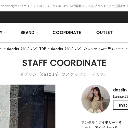
Y channel(ランウェイチャンネル)は、MARK STYLERが展開する人気ブランドの公式通販
Y
BRAND
COORDINATE
OUTLET
ト
dazzlin（ダズリン）TOP
dazzlin（ダズリン）のスタッフコーディネート
STAFF COORDINATE
ダズリン（dazzlin）のスタッフコーデです。
dazzlin
kanna/1
Ins
サンダル：
アイボリー・M
ニット：
アイボリー・F