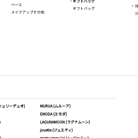
ギフトバッグ
ベース
コ
ギフトバッグ
メイクアップその他
コ
ーキュリーデュオ)
MURUA (ムルーア)
EMODA (エモダ)
)
LAGUNAMOON (ラグナムーン)
jouetie (ジュエティ)
)
merry jenny (メリージェニー)