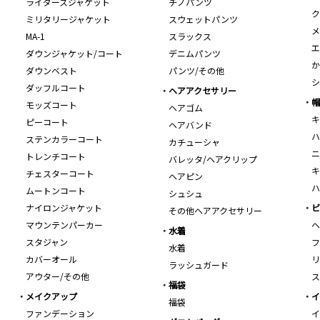
ライダースジャケット
チノパンツ
ク
ミリタリージャケット
スウェットパンツ
メ
MA-1
スラックス
エ
ダウンジャケット/コート
デニムパンツ
か
ダウンベスト
パンツ/その他
シ
ダッフルコート
ヘアアクセサリー
帽
モッズコート
ヘアゴム
キ
ピーコート
ヘアバンド
ハ
ステンカラーコート
カチューシャ
ニ
トレンチコート
バレッタ/ヘアクリップ
キ
チェスターコート
ヘアピン
ハ
ムートンコート
シュシュ
ナイロンジャケット
ビ
その他ヘアアクセサリー
マウンテンパーカー
ヘ
水着
スタジャン
フ
水着
カバーオール
リ
ラッシュガード
アウター/その他
ス
福袋
メイクアップ
イ
福袋
ファンデーション
イ