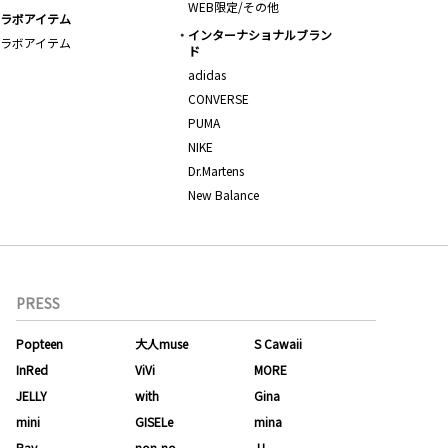
WEB限定/その他
ラボアイテム
インターナショナルブラン
ラボアイテム
ド
adidas
CONVERSE
PUMA
NIKE
Dr.Martens
New Balance
PRESS
Popteen
大人muse
S Cawaii
InRed
ViVi
MORE
JELLY
with
Gina
mini
GISELe
mina
Ray
non-no
JJ