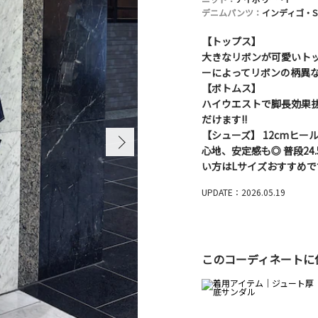
デニムパンツ：
インディゴ・S
【トップス】
大きなリボンが可愛いトッ
ーによってリボンの柄異な
【ボトムス】
ハイウエストで脚長効果抜
だけます!!
【シューズ】 12cmヒ
心地、安定感も◎ 普段2
い方はLサイズおすすめです
UPDATE：2026.05.19
このコーディネートに