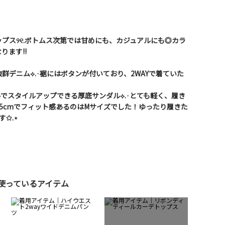
プス୨୧.ボトムス次第では甘めにも、カジュアルにも◎カラ
ります!!
群デニム⟡.·裾にはボタンが付いており、2WAYで着ていた
ールでスタイルアップできる厚底サンダル⟡.·とても軽く、履き
4.5cmでフィット感あるのはMサイズでした！ゆったり履きた
✩.⋆
使っているアイテム