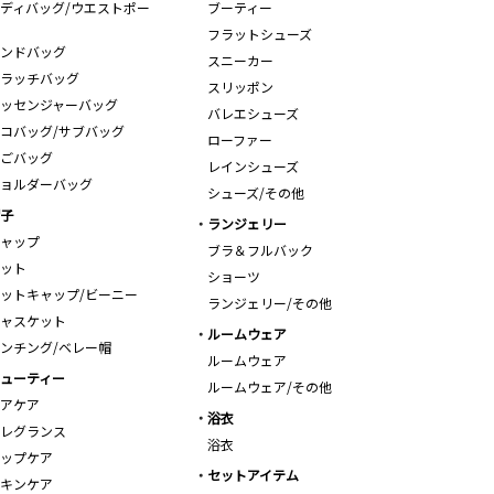
ディバッグ/ウエストポー
ブーティー
フラットシューズ
ンドバッグ
スニーカー
ラッチバッグ
スリッポン
ッセンジャーバッグ
バレエシューズ
コバッグ/サブバッグ
ローファー
ごバッグ
レインシューズ
ョルダーバッグ
シューズ/その他
子
ランジェリー
ャップ
ブラ＆フルバック
ット
ショーツ
ットキャップ/ビーニー
ランジェリー/その他
ャスケット
ルームウェア
ンチング/ベレー帽
ルームウェア
ューティー
ルームウェア/その他
アケア
浴衣
レグランス
浴衣
ップケア
セットアイテム
キンケア