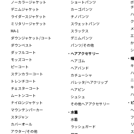
ノーカラージャケット
ショートパンツ
ボ
チ
デニムジャケット
カーゴパンツ
ハ
ライダースジャケット
チノパンツ
ク
ミリタリージャケット
スウェットパンツ
メ
MA-1
スラックス
エ
ダウンジャケット/コート
デニムパンツ
か
ダウンベスト
パンツ/その他
シ
ダッフルコート
ヘアアクセサリー
帽
モッズコート
ヘアゴム
キ
ピーコート
ヘアバンド
ハ
ステンカラーコート
カチューシャ
ニ
トレンチコート
バレッタ/ヘアクリップ
キ
チェスターコート
ヘアピン
ハ
ムートンコート
シュシュ
ナイロンジャケット
ビ
その他ヘアアクセサリー
マウンテンパーカー
ヘ
水着
スタジャン
フ
水着
カバーオール
リ
ラッシュガード
アウター/その他
ス