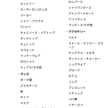
ロンパース
カットソー
シャツワンピース
カーディガン/ボレロ
ジャンパースカート
パーカー
パンツドレス
シャツ・ブラウス
ワンピース/その他
Tシャツ
アクセサリー
キャミソール・ベアトップ
ベルト
タンクトップ
ストール・マフラー・スカ
チュニック
ーフ
スウェット
サングラス・メガネ
インナーウェア
ネックレス・チョーカー
ポロシャツ
レッグウェア
トップス/その他
グローブ
グッズ
ピアス
ポーチ類
リング
スマホケース
ブレスレット
傘
イヤリング
サイフ
つけ襟
マスク
イヤーカフ