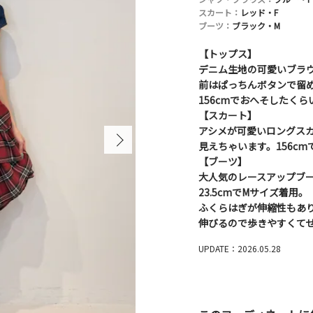
スカート：
レッド・F
ブーツ：
ブラック・M
【トップス】
デニム生地の可愛いブラ
前はぱっちんボタンで留
156cmでおへそしたくら
【スカート】
アシメが可愛いロングス
見えちゃいます。156c
【ブーツ】
大人気のレースアップブ
23.5cmでMサイズ着用。
ふくらはぎが伸縮性もあ
伸びるので歩きやすくて
UPDATE：2026.05.28