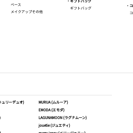
ギフトバッグ
ベース
コ
ギフトバッグ
メイクアップその他
コ
ーキュリーデュオ)
MURUA (ムルーア)
EMODA (エモダ)
)
LAGUNAMOON (ラグナムーン)
jouetie (ジュエティ)
)
merry jenny (メリージェニー)