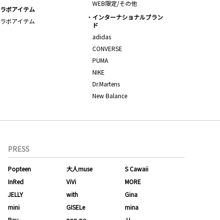
WEB限定/その他
ラボアイテム
インターナショナルブラン
ラボアイテム
ド
adidas
CONVERSE
PUMA
NIKE
Dr.Martens
New Balance
PRESS
Popteen
大人muse
S Cawaii
InRed
ViVi
MORE
JELLY
with
Gina
mini
GISELe
mina
Ray
non-no
JJ