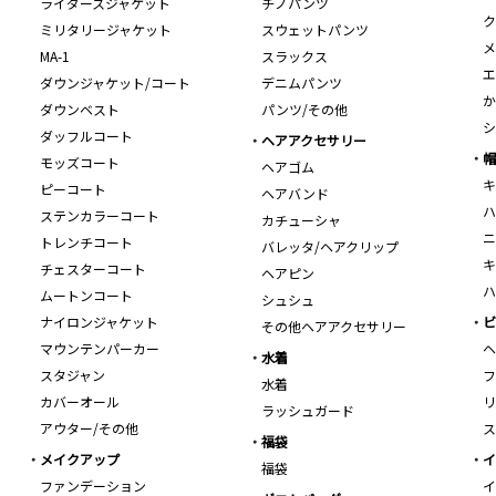
ライダースジャケット
チノパンツ
ク
ミリタリージャケット
スウェットパンツ
メ
MA-1
スラックス
エ
ダウンジャケット/コート
デニムパンツ
か
ダウンベスト
パンツ/その他
シ
ダッフルコート
ヘアアクセサリー
帽
モッズコート
ヘアゴム
キ
ピーコート
ヘアバンド
ハ
ステンカラーコート
カチューシャ
ニ
トレンチコート
バレッタ/ヘアクリップ
キ
チェスターコート
ヘアピン
ハ
ムートンコート
シュシュ
ナイロンジャケット
ビ
その他ヘアアクセサリー
マウンテンパーカー
ヘ
水着
スタジャン
フ
水着
カバーオール
リ
ラッシュガード
アウター/その他
ス
福袋
メイクアップ
イ
福袋
ファンデーション
イ