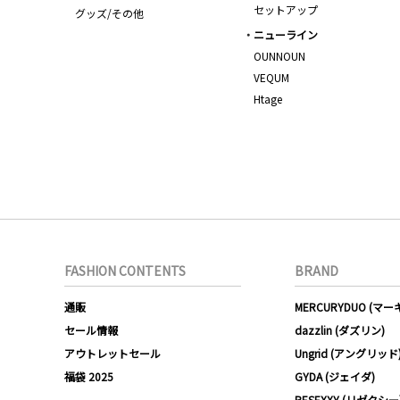
セットアップ
グッズ/その他
ニューライン
OUNNOUN
VEQUM
Htage
FASHION CONTENTS
BRAND
通販
MERCURYDUO (マ
セール情報
dazzlin (ダズリン)
アウトレットセール
Ungrid (アングリッド
福袋 2025
GYDA (ジェイダ)
RESEXXY (リゼクシー