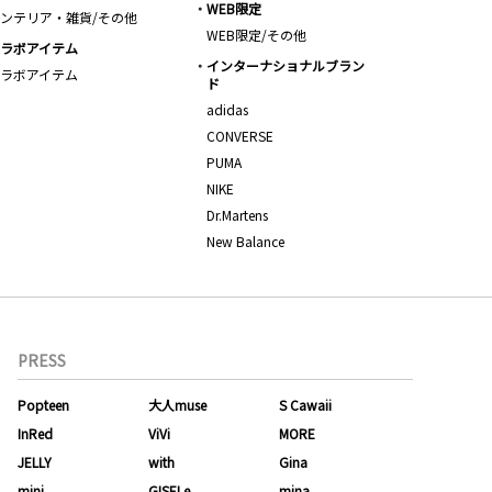
WEB限定
ンテリア・雑貨/その他
WEB限定/その他
ラボアイテム
インターナショナルブラン
ラボアイテム
ド
adidas
CONVERSE
PUMA
NIKE
Dr.Martens
New Balance
PRESS
Popteen
大人muse
S Cawaii
InRed
ViVi
MORE
JELLY
with
Gina
mini
GISELe
mina