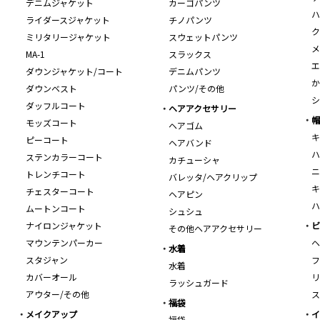
デニムジャケット
カーゴパンツ
ハ
ライダースジャケット
チノパンツ
ク
ミリタリージャケット
スウェットパンツ
メ
MA-1
スラックス
エ
ダウンジャケット/コート
デニムパンツ
か
ダウンベスト
パンツ/その他
シ
ダッフルコート
ヘアアクセサリー
帽
モッズコート
ヘアゴム
キ
ピーコート
ヘアバンド
ハ
ステンカラーコート
カチューシャ
ニ
トレンチコート
バレッタ/ヘアクリップ
キ
チェスターコート
ヘアピン
ハ
ムートンコート
シュシュ
ナイロンジャケット
ビ
その他ヘアアクセサリー
マウンテンパーカー
ヘ
水着
スタジャン
フ
水着
カバーオール
リ
ラッシュガード
アウター/その他
ス
福袋
メイクアップ
イ
福袋