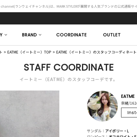
Y channel(ランウェイチャンネル)は、MARK STYLERが展開する人気ブランドの公式通販
Y
BRAND
COORDINATE
OUTLET
ト
EATME（イートミー）TOP
EATME（イートミー）のスタッフコーディネート
STAFF COORDINATE
イートミー（EATME）のスタッフコーデです。
EATME
奈緒/162
Ins
サンダル：
アイボリー・L
ワンピース：
オフホワイト・F