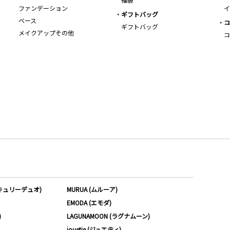
ファンデーション
イ
ギフトバッグ
ベース
コ
ギフトバッグ
メイクアップその他
コ
ーキュリーデュオ)
MURUA (ムルーア)
EMODA (エモダ)
)
LAGUNAMOON (ラグナムーン)
jouetie (ジュエティ)