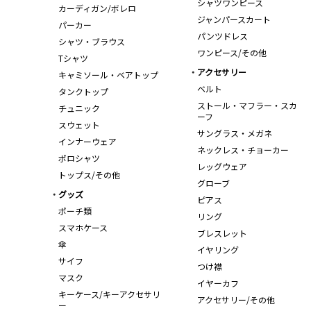
シャツワンピース
カーディガン/ボレロ
ジャンパースカート
パーカー
パンツドレス
シャツ・ブラウス
ワンピース/その他
Tシャツ
アクセサリー
キャミソール・ベアトップ
ベルト
タンクトップ
ストール・マフラー・スカ
チュニック
ーフ
スウェット
サングラス・メガネ
インナーウェア
ネックレス・チョーカー
ポロシャツ
レッグウェア
トップス/その他
グローブ
グッズ
ピアス
ポーチ類
リング
スマホケース
ブレスレット
傘
イヤリング
サイフ
つけ襟
マスク
イヤーカフ
キーケース/キーアクセサリ
アクセサリー/その他
ー