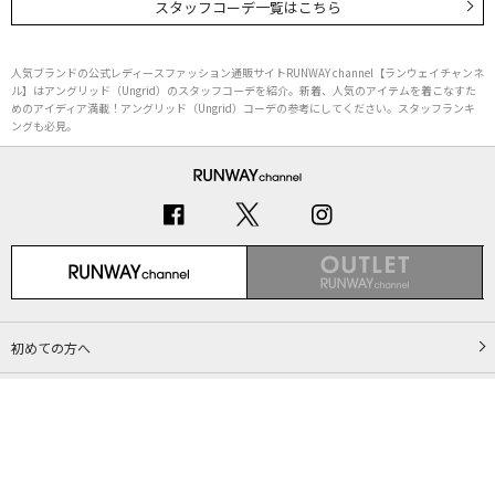
スタッフコーデ一覧はこちら
人気ブランドの公式レディースファッション通販サイトRUNWAY channel【ランウェイチャンネ
ル】はアングリッド（Ungrid）のスタッフコーデを紹介。新着、人気のアイテムを着こなすた
めのアイディア満載！アングリッド（Ungrid）コーデの参考にしてください。スタッフランキ
ングも必見。
初めての方へ
ご利用ガイド（Q&A）
プライバシーポリシー
特定商取引法に基づく表記
会社概要
Copyright © MARK STYLER Co., Ltd. All Rights Reserved.