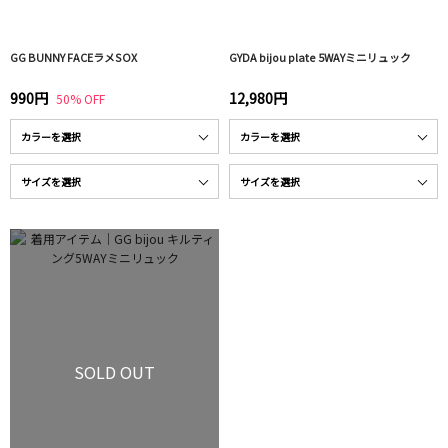
GG BUNNY FACEラメSOX
GYDA bijou plate 5WAYミニリュック
990円
12,980円
50% OFF
SOLD OUT