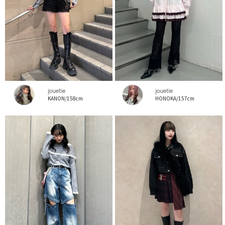
jouetie
jouetie
KANON/158cm
HONOKA/157cm