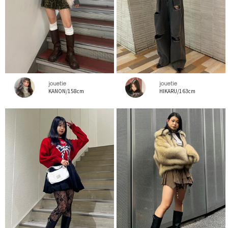
jouetie
jouetie
KANON/158cm
HIKARU/163cm