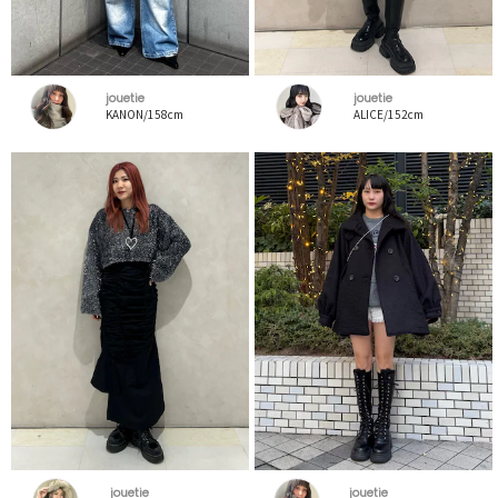
jouetie
jouetie
KANON/158cm
ALICE/152cm
jouetie
jouetie