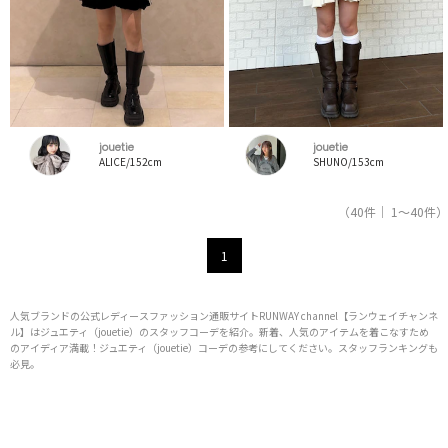
jouetie
jouetie
ALICE/152cm
SHUNO/153cm
（40件｜ 1～40件）
1
人気ブランドの公式レディースファッション通販サイトRUNWAY channel【ランウェイチャンネ
ル】はジュエティ（jouetie）のスタッフコーデを紹介。新着、人気のアイテムを着こなすため
のアイディア満載！ジュエティ（jouetie）コーデの参考にしてください。スタッフランキングも
必見。