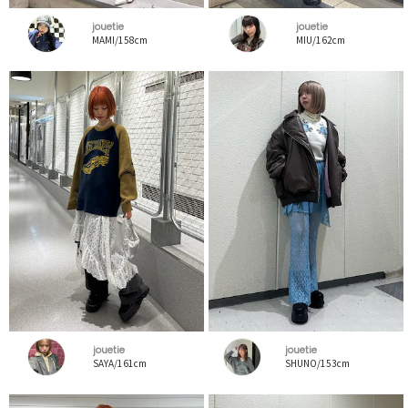
jouetie
jouetie
MAMI/158cm
MIU/162cm
jouetie
jouetie
SAYA/161cm
SHUNO/153cm