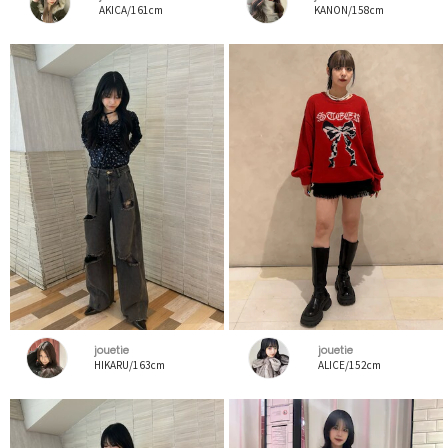
AKICA/161cm
KANON/158cm
jouetie
jouetie
HIKARU/163cm
ALICE/152cm