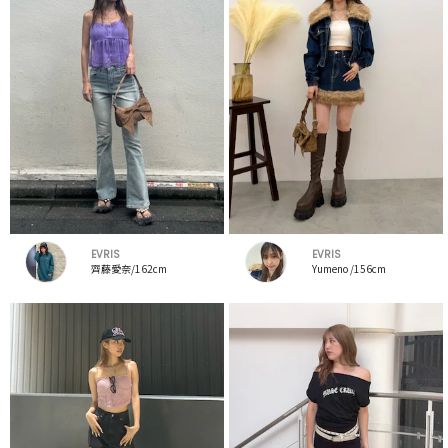
EVRIS
EVRIS
齊藤愛奈/162cm
Yumeno /156cm