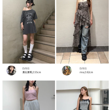
EVRIS
EVRIS
黒石夏帆/155cm
rina/162cm