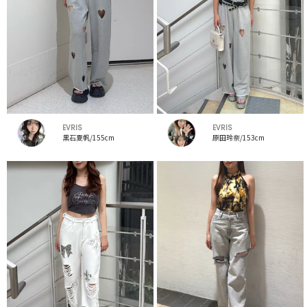
EVRIS
EVRIS
黒石夏帆/155cm
原田玲奈/153cm