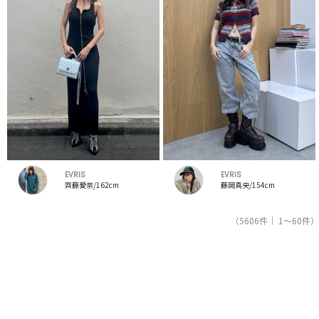
EVRIS
EVRIS
齊藤愛奈/162cm
藤岡真央/154cm
（5606件｜ 1～60件）
1
2
3
4
5
人気ブランドの公式レディースファッション通販サイトRUNWAY channel【ランウェイチャンネ
ル】はエヴリス（EVRIS）のスタッフコーデを紹介。新着、人気のアイテムを着こなすためのア
イディア満載！エヴリス（EVRIS）コーデの参考にしてください。スタッフランキングも必見。