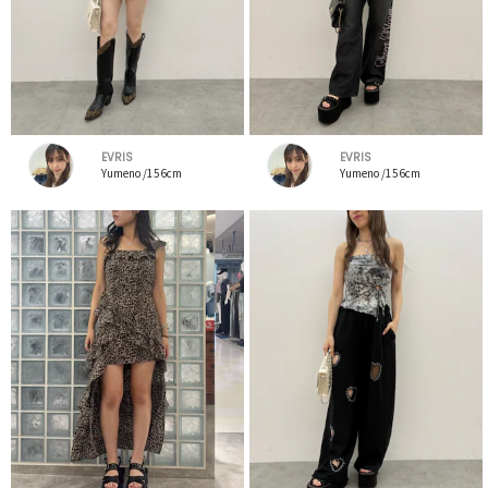
EVRIS
EVRIS
Yumeno /156cm
Yumeno /156cm