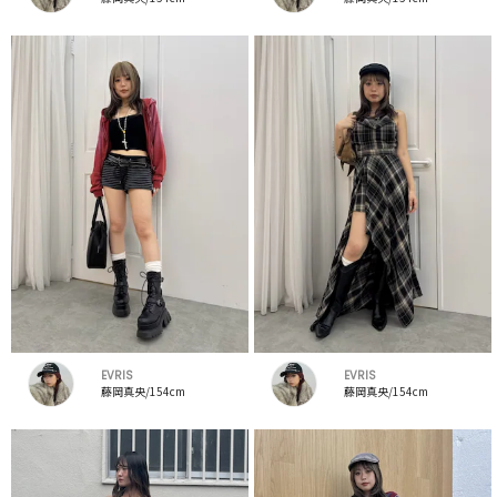
EVRIS
EVRIS
藤岡真央/154cm
藤岡真央/154cm