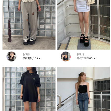
EVRIS
EVRIS
黒石夏帆/155cm
高松千彩/160cm