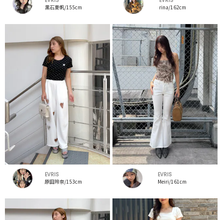
EVRIS
EVRIS
黒石夏帆/155cm
rina/162cm
EVRIS
EVRIS
原田玲奈/153cm
Meiri/161cm