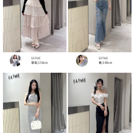
EATME
EATME
寧音/156cm
奏/169cm