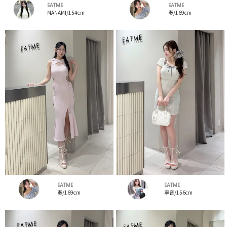
EATME
EATME
MANAMI/154cm
奏/169cm
EATME
EATME
奏/169cm
寧音/156cm