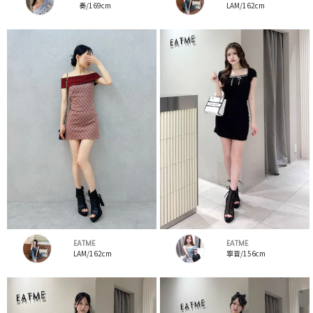
奏/169cm
LAM/162cm
EATME
EATME
LAM/162cm
寧音/156cm