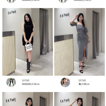
EATME
EATME
MANAMI/154cm
奏/169cm