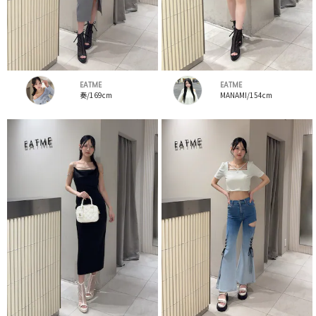
EATME
EATME
奏/169cm
MANAMI/154cm