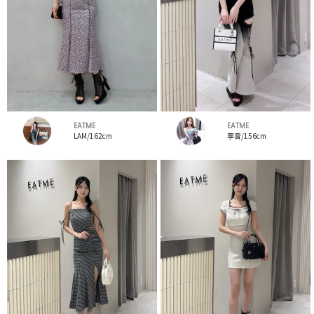
EATME
EATME
LAM/162cm
寧音/156cm