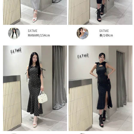
EATME
EATME
MANAMI/154cm
奏/169cm