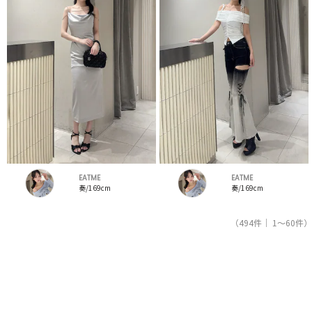
EATME
EATME
奏/169cm
奏/169cm
（494件｜ 1～60件）
1
2
3
4
5
人気ブランドの公式レディースファッション通販サイトRUNWAY channel【ランウェイチャンネ
ル】はイートミー（EATME）のスタッフコーデを紹介。新着、人気のアイテムを着こなすため