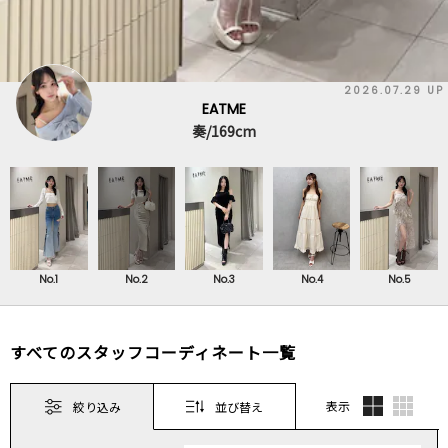
2026.07.29 UP
EATME
奏/169cm
No.1
No.2
No.3
No.4
No.5
すべてのスタッフコーディネート一覧
表示
絞り込み
並び替え