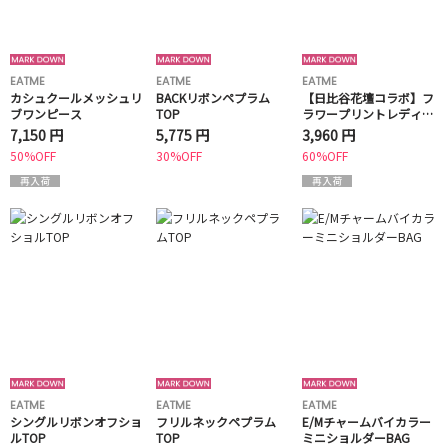
EATME
EATME
EATME
カシュクールメッシュリ
BACKリボンペプラム
【日比谷花壇コラボ】フ
ブワンピース
TOP
ラワープリントレディブ
ラウス
7,150 円
5,775 円
3,960 円
50%OFF
30%OFF
60%OFF
EATME
EATME
EATME
シングルリボンオフショ
フリルネックペプラム
E/Mチャームバイカラー
ルTOP
TOP
ミニショルダーBAG