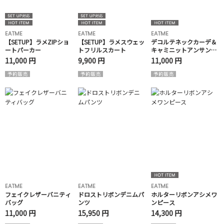
EATME
EATME
EATME
【SETUP】ラメZIPショ
【SETUP】ラメスウェッ
デコルテネックカーデ＆
ートパーカー
トフリルスカート
キャミニットアンサンブ
ル
11,000 円
9,900 円
11,000 円
EATME
EATME
EATME
フェイクレザーバニティ
ドロストリボンデニムパ
ホルターリボンアシメワ
バッグ
ンツ
ンピース
11,000 円
15,950 円
14,300 円