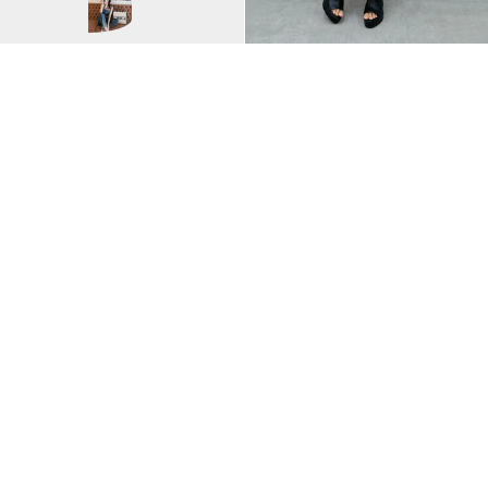
EATME
LAM/162cm
VIEW ALL
EATME公式
FOLLOW US
nao
nene
mihane
kanade