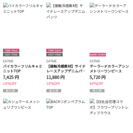
EATME
EATME
EATME
バイカラーフリルキャミ
【接触冷感素材】サイド
テーラードカラーアシン
ニットTOP
レースアップデニムパン
メトリーワンピース
ツ
7,425 円
11,880 円
5,720 円
10%OFF
10%OFF
60%OFF