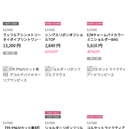
EATME
EATME
EATME
ラッフルアシンメトリー
シングルリボンオフショ
E/Mチャームバイカラー
タイダイプリントワンピ
ルTOP
ミニショルダーBAG
ース
13,200 円
2,640 円
5,610 円
60%OFF
40%OFF
7
8
9
EATME
EATME
EATME
【99.9%UVカット素材】
ショルダーリボンフリル
コルセットライクティア