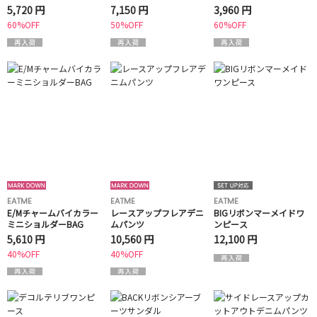
ラウス
5,720 円
7,150 円
3,960 円
60%OFF
50%OFF
60%OFF
EATME
EATME
EATME
E/Mチャームバイカラー
レースアップフレアデニ
BIGリボンマーメイドワ
ミニショルダーBAG
ムパンツ
ンピース
5,610 円
10,560 円
12,100 円
40%OFF
40%OFF