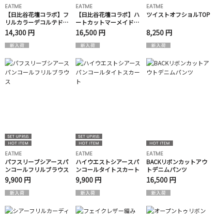
EATME
EATME
EATME
【日比谷花壇コラボ】フ
【日比谷花壇コラボ】ハ
ツイストオフショルTOP
リルカラーデコルテドッ
ートカットマーメイドワ
キングワンピース
ンピース
14,300 円
16,500 円
8,250 円
EATME
EATME
EATME
パフスリーブシアースパ
ハイウエストシアースパ
BACKリボンカットアウ
ンコールフリルブラウス
ンコールタイトスカート
トデニムパンツ
9,900 円
9,900 円
16,500 円