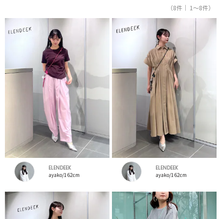
（8件｜ 1～8件）
ELENDEEK
ELENDEEK
ayako/162cm
ayako/162cm