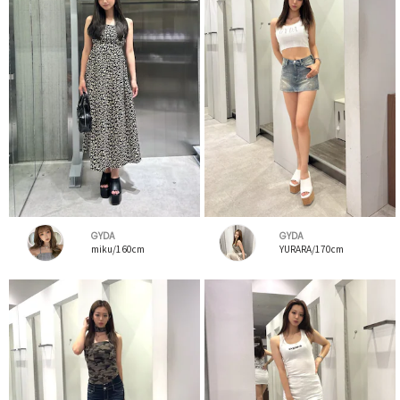
GYDA
GYDA
miku/160cm
YURARA/170cm