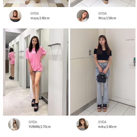
GYDA
GYDA
mayu/160cm
Misa/158cm
GYDA
GYDA
YURARA/170cm
miku/160cm