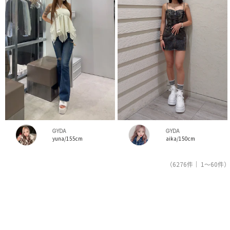
GYDA
GYDA
yuna/155cm
aika/150cm
（6276件｜ 1～60件）
1
2
3
4
5
人気ブランドの公式レディースファッション通販サイトRUNWAY channel【ランウェイチャンネ
ル】はジェイダ（GYDA）のスタッフコーデを紹介。新着、人気のアイテムを着こなすためのア