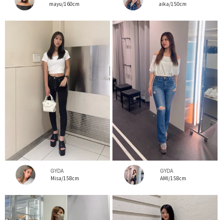
mayu/160cm
aika/150cm
GYDA
GYDA
Misa/158cm
AMI/158cm