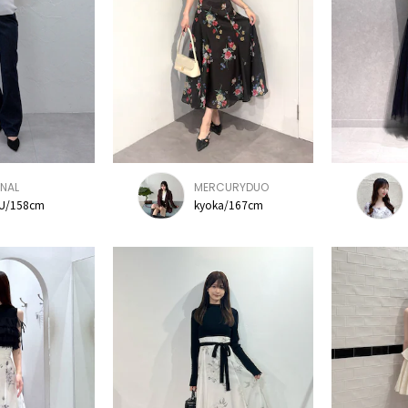
NAL
MERCURYDUO
U/158cm
kyoka/167cm