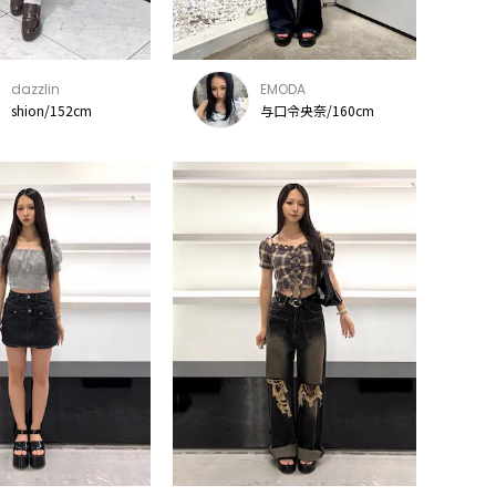
dazzlin
EMODA
shion/152cm
与口令央奈/160cm