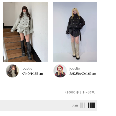
jouetie
jouetie
KANON/158cm
SAKURAKO/161cm
（10000件｜ 1～60件）
表示