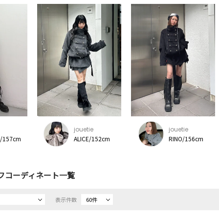
jouetie
jouetie
/157cm
ALICE/152cm
RINO/156cm
フコーディネート一覧
表示件数
60件