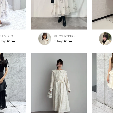
CURYDUO
MERCURYDUO
mi/165cm
miho/163cm