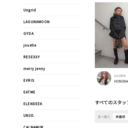
Ungrid
LAGUNAMOON
GYDA
jouetie
RESEXXY
merry jenny
jouetie
EVRIS
HONOKA
EATME
すべてのスタッ
ELENDEEK
UN3D.
並べ替え
新着順
CALNAMUR