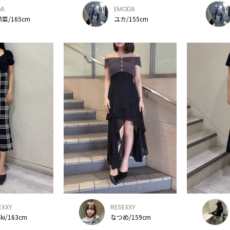
DA
EMODA
菜/165cm
ユカ/155cm
EXXY
RESEXXY
aki/163cm
なつめ/159cm