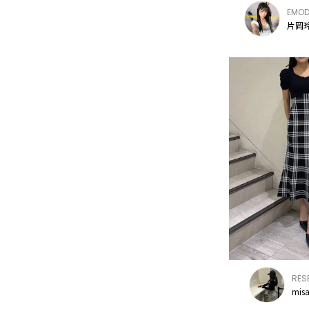
EMO
片岡玲
RES
mis