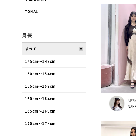
TONAL
身長
すべて
145cm〜149cm
150cm〜154cm
155cm〜159cm
160cm〜164cm
MER
NAN
165cm〜169cm
170cm〜174cm