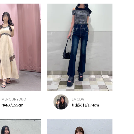
MERCURYDUO
EMODA
NANA/155cm
川越祐莉/174cm