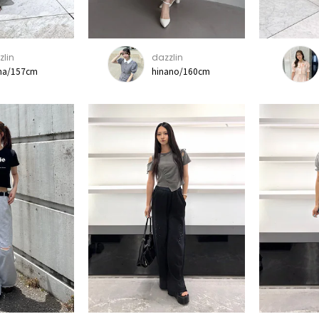
zlin
dazzlin
na/157cm
hinano/160cm