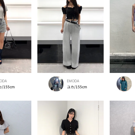
ODA
EMODA
/155cm
ユカ/155cm