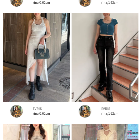
rina/162cm
rina/162cm
EVRIS
EVRIS
rina/162cm
rina/162cm