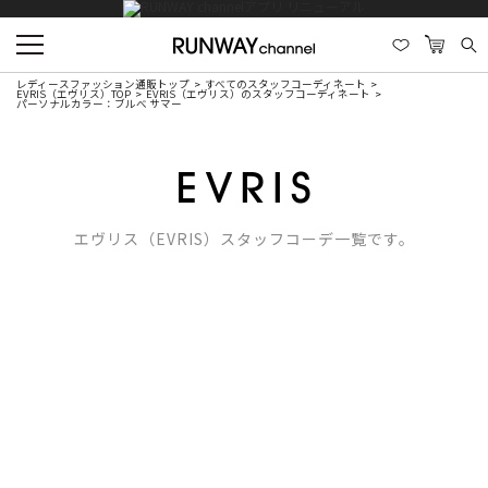
レディースファッション通販トップ
すべてのスタッフコーディネート
EVRIS（エヴリス）TOP
EVRIS（エヴリス）のスタッフコーディネート
パーソナルカラー：ブルべ サマー
エヴリス（EVRIS）スタッフコーデ一覧です。