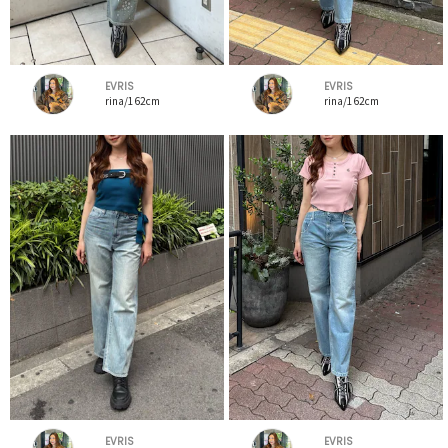
EVRIS
EVRIS
rina/162cm
rina/162cm
EVRIS
EVRIS