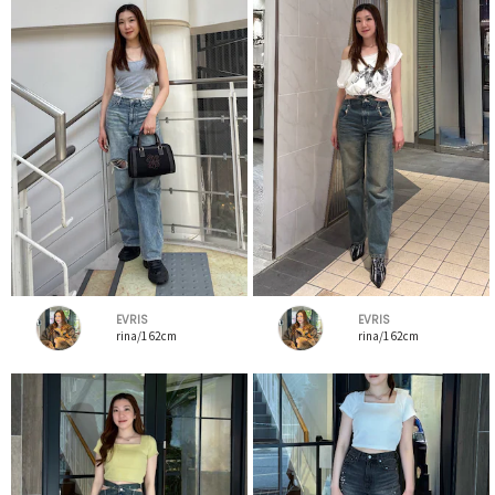
EVRIS
EVRIS
rina/162cm
rina/162cm