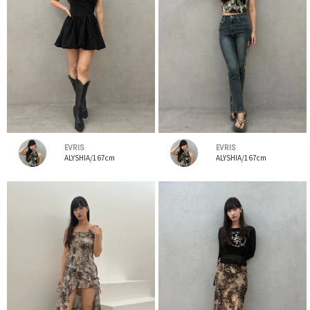
EVRIS
EVRIS
ALYSHIA/167cm
ALYSHIA/167cm