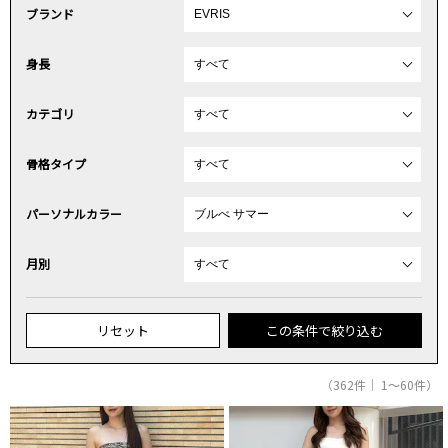
ブランド
身長
カテゴリ
骨格タイプ
パーソナルカラー
月別
リセット
この条件で絞り込む
（362件｜ 1～60件）