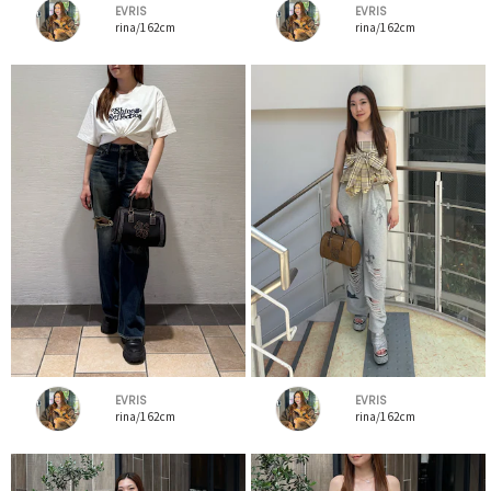
EVRIS
EVRIS
rina/162cm
rina/162cm
EVRIS
EVRIS
rina/162cm
rina/162cm