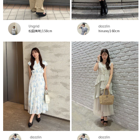
Ungrid
dazzlin
松田美咲/158cm
hinano/160cm
dazzlin
dazzlin