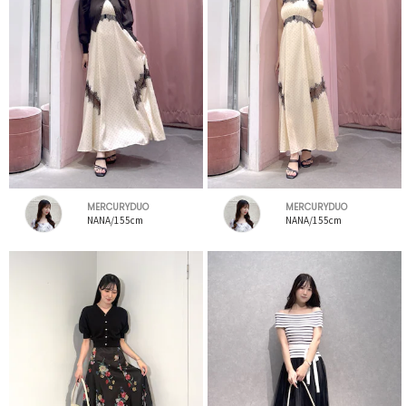
MERCURYDUO
MERCURYDUO
NANA/155cm
NANA/155cm