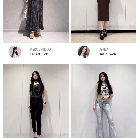
MERCURYDUO
GYDA
NANA/155cm
mai/167cm