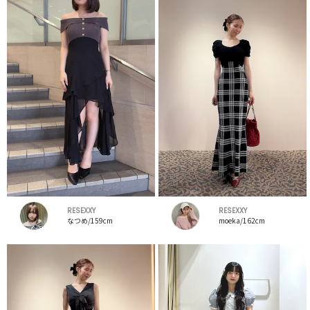
RESEXXY
RESEXXY
なつめ/159cm
moeka/162cm