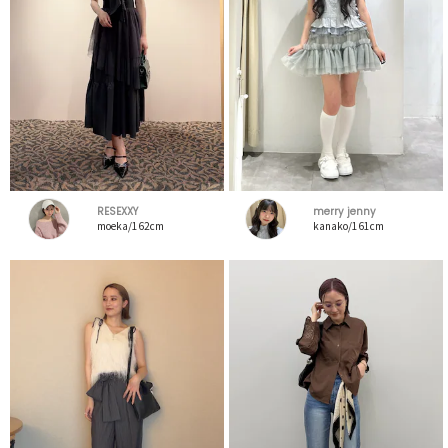
RESEXXY
merry jenny
moeka/162cm
kanako/161cm