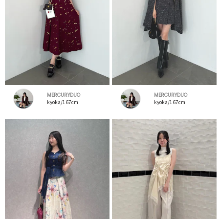
MERCURYDUO
MERCURYDUO
kyoka/167cm
kyoka/167cm