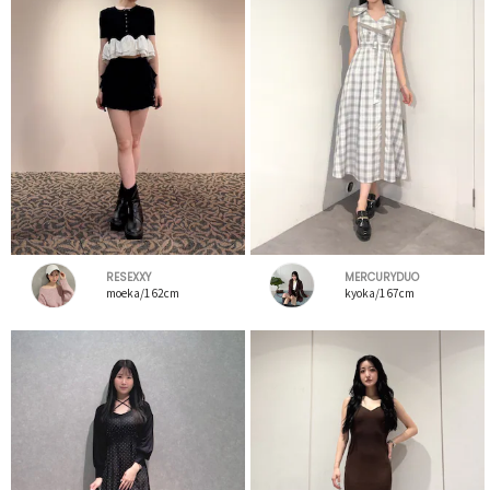
RESEXXY
MERCURYDUO
moeka/162cm
kyoka/167cm