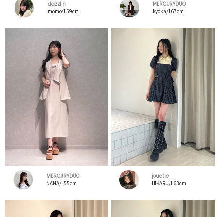
dazzlin
MERCURYDUO
momo/159cm
kyoka/167cm
MERCURYDUO
jouetie
NANA/155cm
HIKARU/163cm