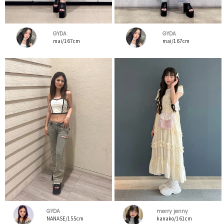
GYDA
GYDA
mai/167cm
mai/167cm
GYDA
merry jenny
NANASE/155cm
kanako/161cm