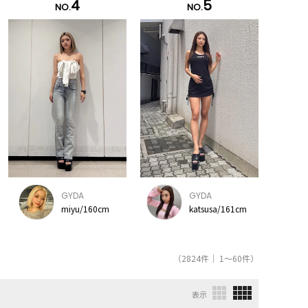
4
5
NO.
NO.
GYDA
GYDA
miyu/160cm
katsusa/161cm
（2824件｜ 1～60件）
表示