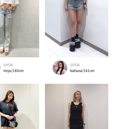
GYDA
GYDA
miyu/160cm
katsusa/161cm