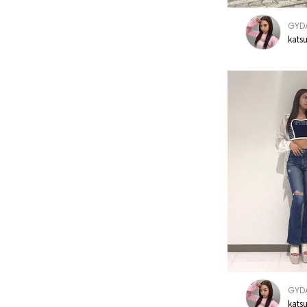
GYD
kats
GYD
kats