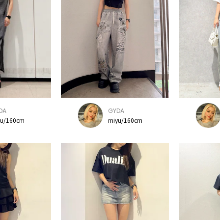
DA
GYDA
yu/160cm
miyu/160cm