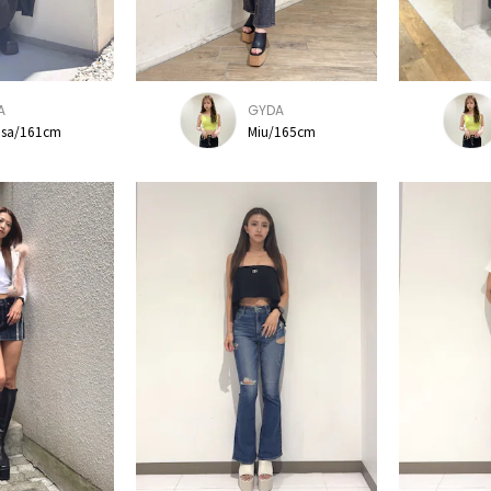
A
GYDA
usa/161cm
Miu/165cm