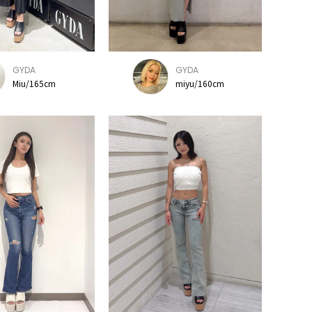
GYDA
GYDA
Miu/165cm
miyu/160cm