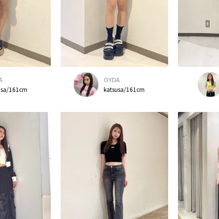
A
GYDA
usa/161cm
katsusa/161cm