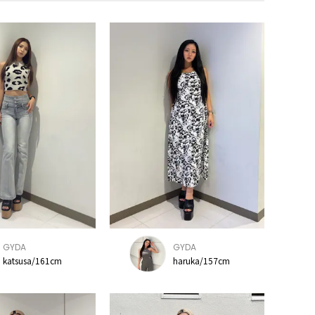
GYDA
GYDA
katsusa/161cm
haruka/157cm