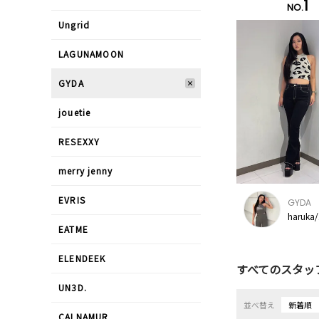
1
NO.
Ungrid
LAGUNAMOON
GYDA
jouetie
RESEXXY
merry jenny
EVRIS
GYDA
haruka
EATME
ELENDEEK
すべてのスタッ
UN3D.
並べ替え
新着順
CALNAMUR