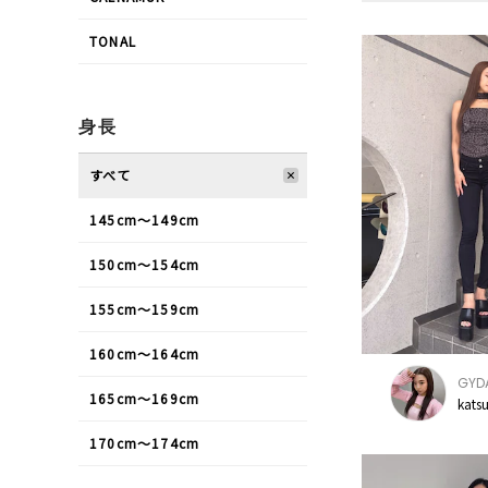
TONAL
身長
すべて
145cm〜149cm
150cm〜154cm
155cm〜159cm
160cm〜164cm
GYD
165cm〜169cm
kats
170cm〜174cm