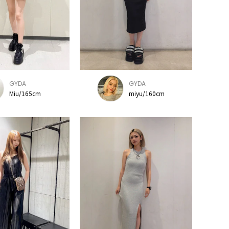
GYDA
GYDA
Miu/165cm
miyu/160cm