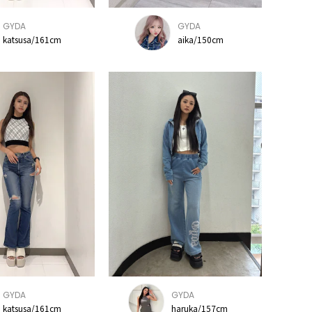
GYDA
GYDA
katsusa/161cm
aika/150cm
GYDA
GYDA
katsusa/161cm
haruka/157cm