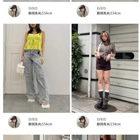
EVRIS
EVRIS
藤岡真央/154cm
藤岡真央/154cm
EVRIS
EVRIS
藤岡真央/154cm
藤岡真央/154cm