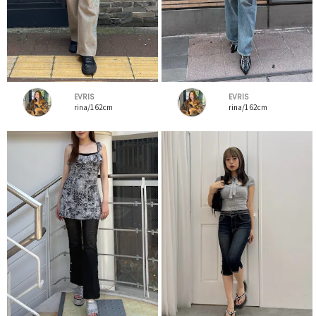
EVRIS
EVRIS
rina/162cm
rina/162cm