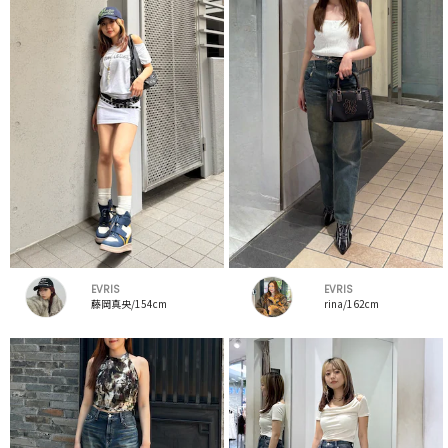
EVRIS
EVRIS
藤岡真央/154cm
rina/162cm