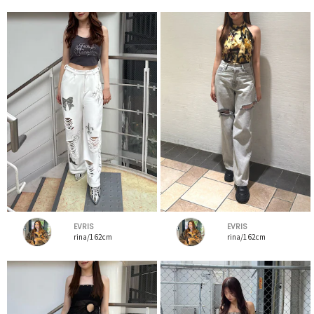
EVRIS
EVRIS
rina/162cm
rina/162cm