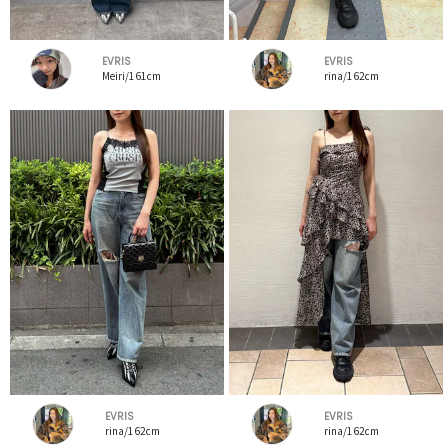
EVRIS
EVRIS
Meiri/161cm
rina/162cm
EVRIS
EVRIS
rina/162cm
rina/162cm