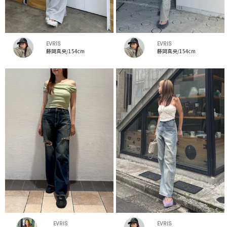
EVRIS
EVRIS
藤岡真央/154cm
藤岡真央/154cm
EVRIS
EVRIS