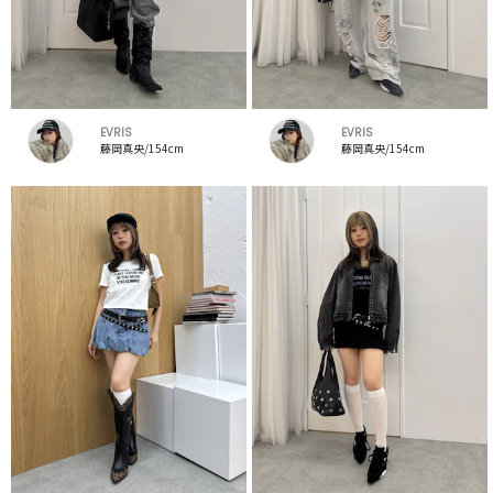
EVRIS
EVRIS
藤岡真央/154cm
藤岡真央/154cm