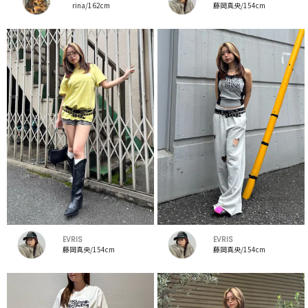
rina/162cm
藤岡真央/154cm
EVRIS
EVRIS
藤岡真央/154cm
藤岡真央/154cm