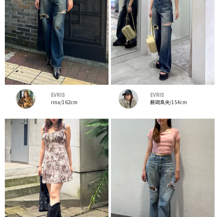
EVRIS
EVRIS
rina/162cm
藤岡真央/154cm