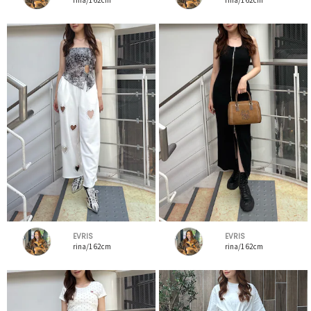
EVRIS
EVRIS
rina/162cm
rina/162cm