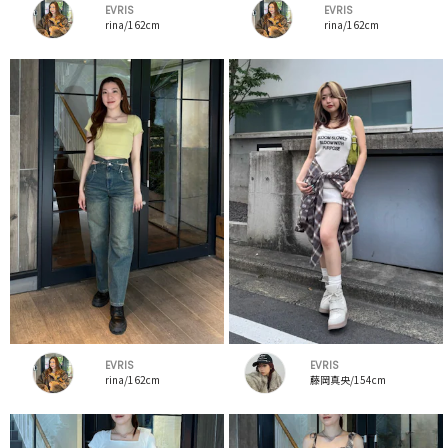
EVRIS
EVRIS
rina/162cm
rina/162cm
EVRIS
EVRIS
rina/162cm
藤岡真央/154cm