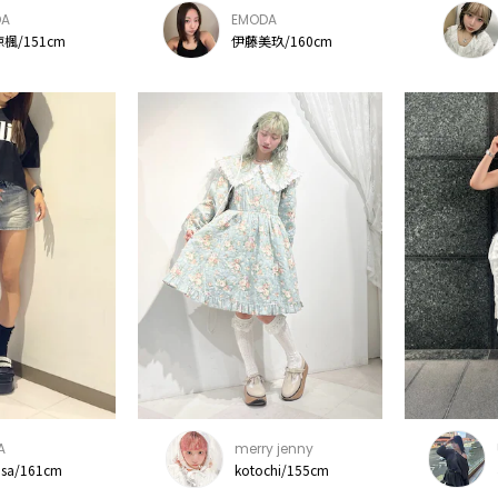
DA
EMODA
楓/151cm
伊藤美玖/160cm
A
merry jenny
usa/161cm
kotochi/155cm