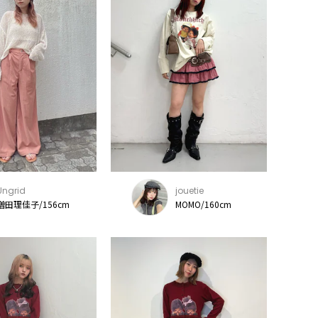
Ungrid
jouetie
増田理佳子/156cm
MOMO/160cm