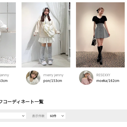
jenny
merry jenny
RESEXXY
53cm
pon/153cm
moeka/162cm
フコーディネート一覧
表示件数
60件