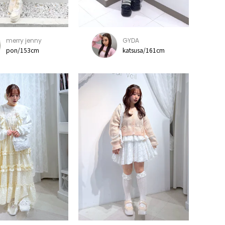
merry jenny
GYDA
pon/153cm
katsusa/161cm