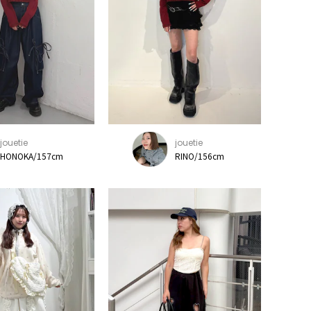
jouetie
jouetie
HONOKA/157cm
RINO/156cm