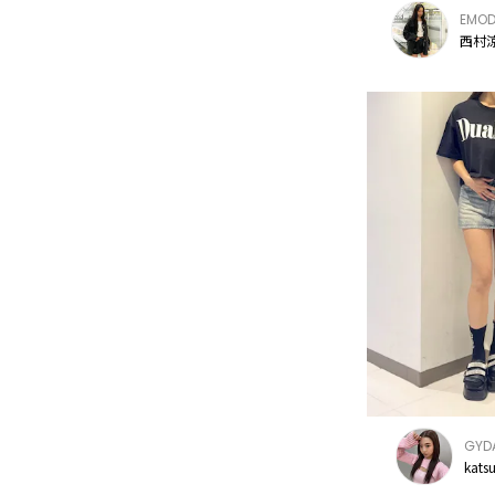
EMO
西村涼
GYD
kats