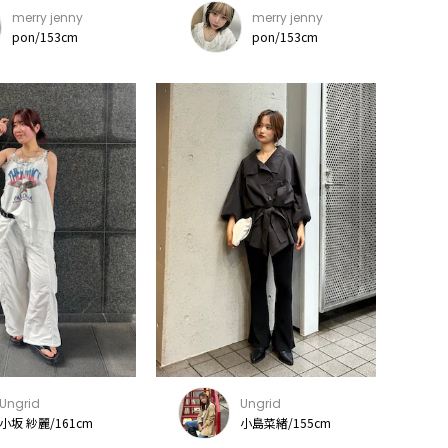
merry jenny
merry jenny
pon/153cm
pon/153cm
Ungrid
Ungrid
小坂 紗麗/161cm
小島菜緒/155cm