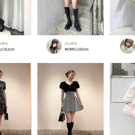
uetie
jouetie
U/162cm
MOMO/160cm