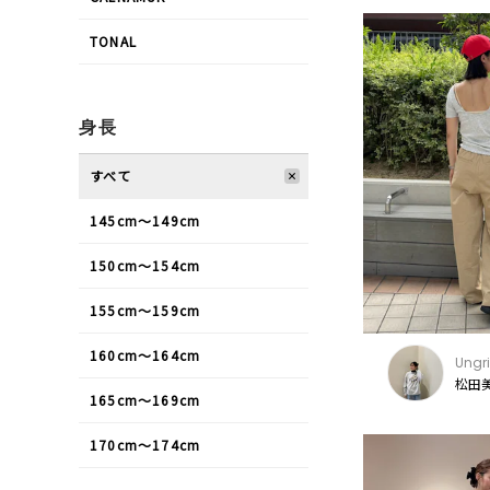
TONAL
身長
すべて
145cm〜149cm
150cm〜154cm
155cm〜159cm
160cm〜164cm
Ungr
松田美
165cm〜169cm
170cm〜174cm