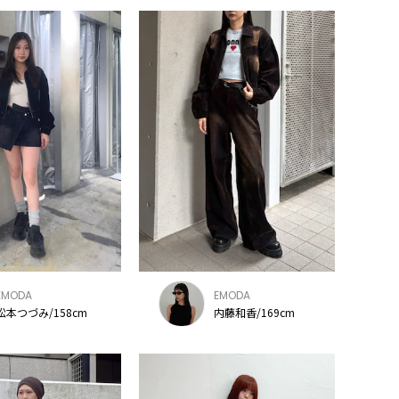
EMODA
EMODA
松本つづみ/158cm
内藤和香/169cm