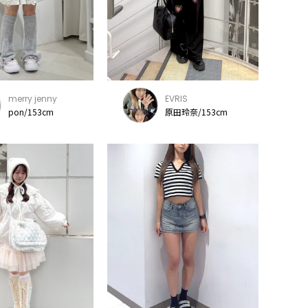
merry jenny
EVRIS
pon/153cm
原田玲奈/153cm