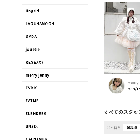
Ungrid
LAGUNAMOON
GYDA
jouetie
RESEXXY
merry jenny
merry 
EVRIS
pon/1
EATME
すべてのスタッ
ELENDEEK
UN3D.
並べ替え
新着順
CALNAMUR