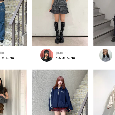
tie
jouetie
O/160cm
YUZU/150cm