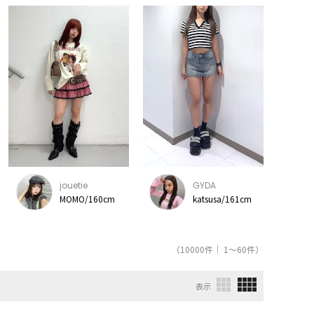
jouetie
GYDA
MOMO/160cm
katsusa/161cm
（10000件｜ 1～60件）
表示