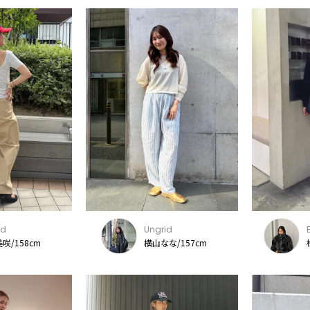
id
Ungrid
咲/158cm
横山なな/157cm